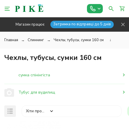
Затримка по відправці до 5 днів
Магазин працює
Главная
Спиннинг
Чехлы, тубусы, сумки 160 см
↓
Чехлы, тубусы, сумки 160 см
сумка спінінгіста
Тубус для вудилищ
Хіти продажів