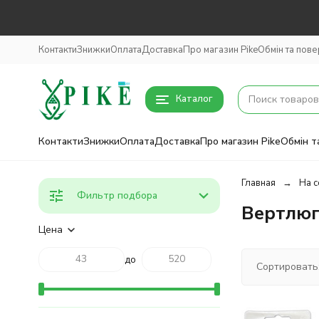
Контакти
Знижки
Оплата
Доставка
Про магазин Pike
Обмін та пов
Каталог
Контакти
Знижки
Оплата
Доставка
Про магазин Pike
Обмін т
Главная
На с
Фильтр подбора
Вертлюг
Цена
до
Сортировать