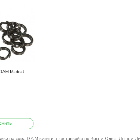
 DAM Madcat
и
омить
ки на сома D.A.M купити з доставкойю по Києву, Одесі, Дніпру, Льво