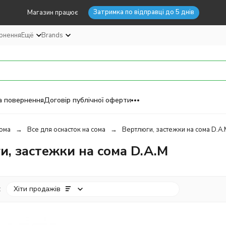
Затримка по відправці до 5 днів
Магазин працює
ернення
Ещё
Brands
а повернення
Договір публічної оферти
ома
Все для оснасток на сома
Вертлюги, застежки на сома D.A.
и, застежки на сома D.A.M
:
Хіти продажів