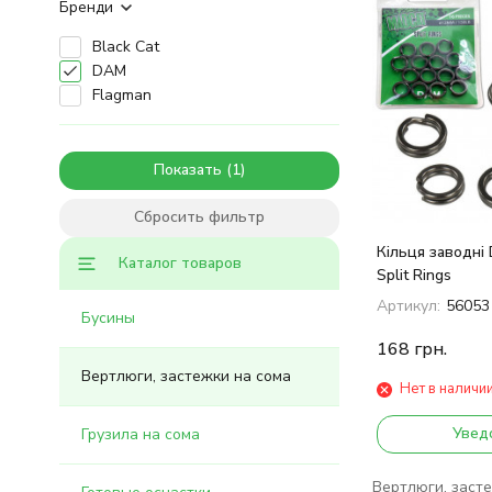
Бренди
Black Cat
DAM
Flagman
Показать
Сбросить фильтр
Кільця заводні
Каталог товаров
Split Rings
Артикул:
56053
Бусины
168
грн.
Вертлюги, застежки на сома
Нет в наличи
Увед
Грузила на сома
Вертлюги, застеж