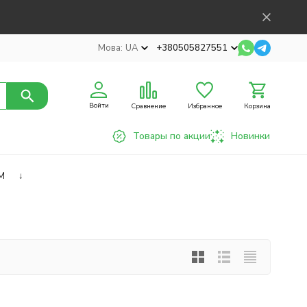
Мова:
UA
+380505827551
Войти
Сравнение
Избранное
Корзина
Товары по акции
Новинки
M
↓