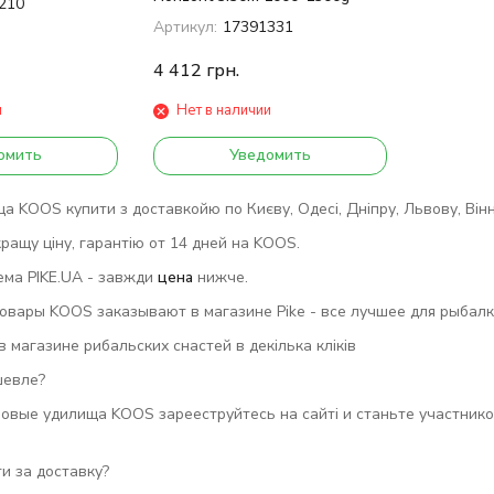
210
Артикул:
17391331
4 412
грн.
и
Нет в наличии
омить
Уведомить
 KOOS купити з доставкойю по Києву, Одесі, Дніпру, Львову, Вінниц
ращу ціну, гарантію от 14 дней на KOOS.
ема PIKE.UA - завжди
цена
нижче.
вары KOOS заказывают в магазине Pike - все лучшее для рыбалки
магазине рибальских снастей в декілька кліків
шевле?
овые удилища KOOS зарееструйтесь на сайті и станьте участнико
и за доставку?