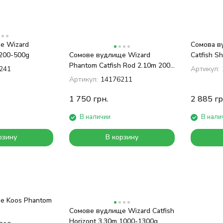
е Wizard
Сомова в
200-500g
Сомове вудлище Wizard
Catfish S
Phantom Catfish Rod 2.10m 200-
241
Артикул:
500g
Артикул:
14176211
1 750
грн.
2 885
гр
В наличии
В нали
рзину
В корзину
е Koos Phantom
Сомове вудлище Wizard Catfish
Horizont 3.30m 1000-1300g