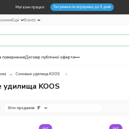
Затримка по відправці до 5 днів
Магазин працює
ернення
Ещё
Brands
а повернення
Договір публічної оферти
ома
Сомовые удилища KOOS
↓
е удилища KOOS
:
Хіти продажів
хит
хит