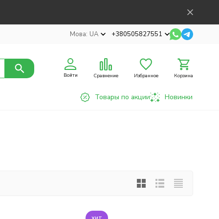
Мова:
UA
+380505827551
Войти
Сравнение
Избранное
Корзина
Товары по акции
Новинки
хит