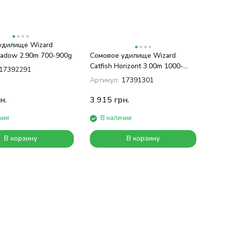
удилище Wizard
hadow 2.90m 700-900g
Сомовое удилище Wizard
Catfish Horizont 3.00m 1000-
17392291
1300g​
Артикул:
17391301
н.
3 915
грн.
чии
В наличии
В корзину
В корзину