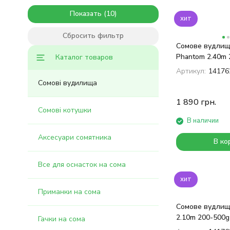
Показать
хит
Сбросить фильтр
Сомове вудлищ
Phantom 2.40m 
Каталог товаров
Артикул:
14176
Сомові вудилища
1 890
грн.
Сомові котушки
В наличии
Аксесуари сомятника
В ко
Все для оснасток на сома
хит
Приманки на сома
Сомове вудлищ
2.10m 200-500g
Гачки на сома