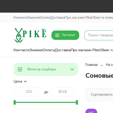
Контакти
Знижки
Оплата
Доставка
Про магазин Pike
Обмін та пов
Каталог
Контакти
Знижки
Оплата
Доставка
Про магазин Pike
Обмін т
Главная
На с
Фильтр подбора
Сомовы
Цена
до
Сортировать
хит