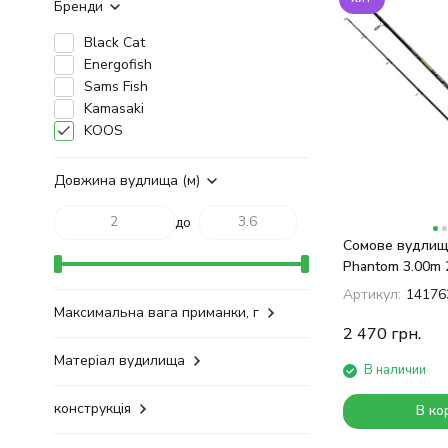
Бренди
Black Cat
Energofish
Sams Fish
Kamasaki
KOOS
Довжина вудлища (м)
до
Сомове вудлищ
Phantom 3.00m 
Артикул:
14176
Максимальна вага приманки, г
2 470
грн.
Матеріал вудилища
В наличии
конструкція
В ко