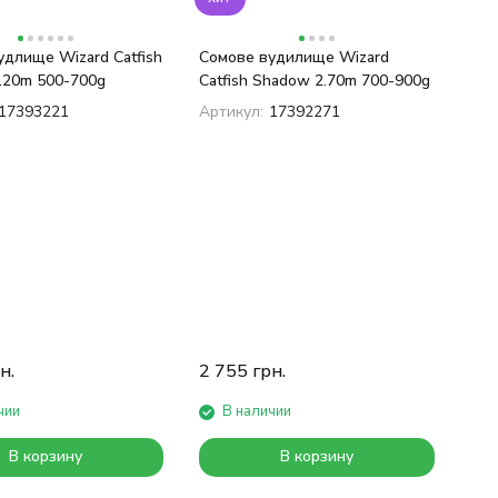
длище Wizard Catfish
Сомове вудилище Wizard
.20m 500-700g
Catfish Shadow 2.70m 700-900g
17393221
Артикул:
17392271
н.
2 755
грн.
чии
В наличии
В корзину
В корзину