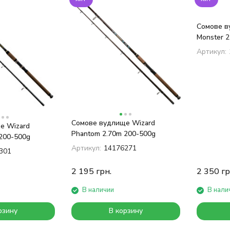
Сомове ву
Monster 2
Артикул:
Сомове вудлище Wizard
е Wizard
Phantom 2.70m 200-500g
200-500g
Артикул:
14176271
301
2 195
грн.
2 350
гр
В наличии
В нали
рзину
В корзину