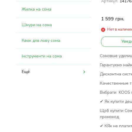
Артикул:
14176
Жилка на сома
1 599
грн.
Шнури на сома
Нет в наличи
Квок для лову сома
Увед
Сомовые удилища
Інструменти на сома
Гарантуємо найк
Ещё
Дисконтна сист
Качественные то
Вибрати KOOS в 
✔ Як купити де
Щоб купити Сом
промокод.
✔ КЯк не платит