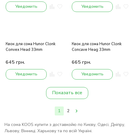
Уведомить
Уведомить
Квок для сома Hunor Clonk
Квок для сома Hunor Clonk
Convex Head 33mm
Concave Heag 33mm
645
грн.
665
грн.
Уведомить
Уведомить
Показать все
1
2
На сома KOOS купити з доставкойю по Києву, Одесі, Дніпру,
Львову, Вінниці, Харькову та по всій Україні.