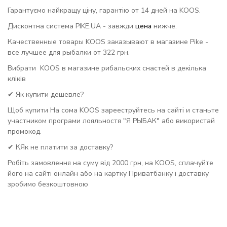
Гарантуємо найкращу ціну, гарантію от 14 дней на KOOS.
Дисконтна система PIKE.UA - завжди
цена
нижче.
Качественные товары KOOS заказывают в магазине Pike -
все лучшее для рыбалки от 322 грн.
Вибрати KOOS в магазине рибальских снастей в декілька
кліків
✔ Як купити дешевле?
Щоб купити На сома KOOS зарееструйтесь на сайті и станьте
участником програми лояльностя "Я РЫБАК" або використай
промокод.
✔ КЯк не платити за доставку?
Робіть замовлення на суму від 2000 грн, на KOOS, сплачуйте
його на сайті онлайн або на картку Приватбанку і доставку
зробимо безкоштовною