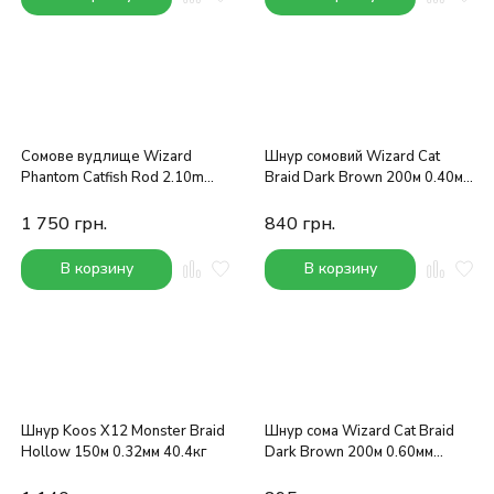
Сомове вудлище Wizard
Шнур сомовий Wizard Cat
Phantom Catfish Rod 2.10m
Braid Dark Brown 200м 0.40мм
200-500g
47.3кг
1 750
грн.
840
грн.
В корзину
В корзину
Шнур Koos X12 Monster Braid
Шнур сома Wizard Cat Braid
Hollow 150м 0.32мм 40.4кг
Dark Brown 200м 0.60мм
63.2кг