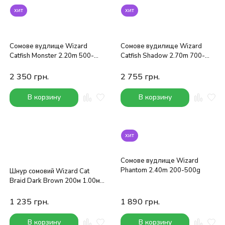
хит
хит
Сомове вудлище Wizard
Сомове вудилище Wizard
Catfish Monster 2.20m 500-
Catfish Shadow 2.70m 700-
700g
900g
2 350
грн.
2 755
грн.
В корзину
В корзину
хит
Сомове вудлище Wizard
Phantom 2.40m 200-500g
Шнур сомовий Wizard Cat
Braid Dark Brown 200м 1.00мм
104.5кг
1 235
грн.
1 890
грн.
В корзину
В корзину