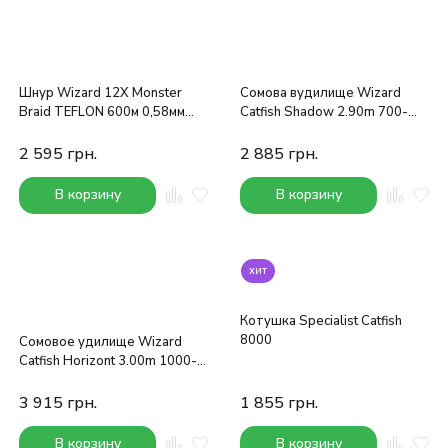
Шнур Wizard 12X Monster
Сомова вудилище Wizard
Braid TEFLON 600м 0,58мм
Catfish Shadow 2.90m 700-
70.2кг
900g
2 595
грн.
2 885
грн.
В корзину
В корзину
хит
Котушка Specialist Catfish
8000
Сомовое удилище Wizard
Catfish Horizont 3.00m 1000-
1300g​
3 915
грн.
1 855
грн.
В корзину
В корзину