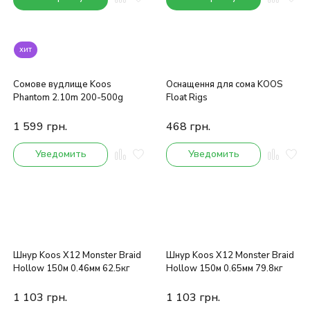
хит
Сомове вудлище Koos
Оснащення для сома KOOS
Phantom 2.10m 200-500g
Float Rigs
1 599
грн.
468
грн.
Уведомить
Уведомить
Шнур Koos X12 Monster Braid
Шнур Koos X12 Monster Braid
Hollow 150м 0.46мм 62.5кг
Hollow 150м 0.65мм 79.8кг
1 103
грн.
1 103
грн.