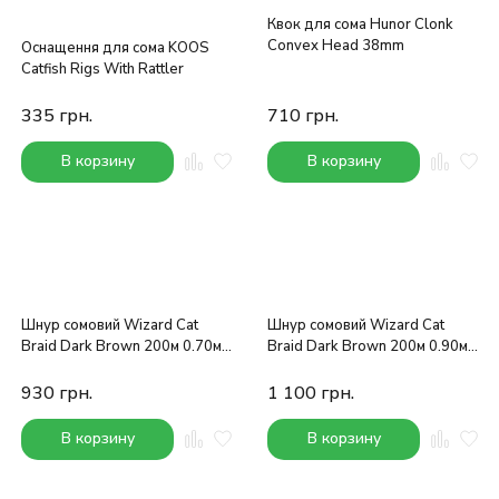
Квок для сома Hunor Clonk
Convex Head 38mm
Оснащення для сома KOOS
Catfish Rigs With Rattler
335
грн.
710
грн.
В корзину
В корзину
Шнур сомовий Wizard Cat
Шнур сомовий Wizard Cat
Braid Dark Brown 200м 0.70мм
Braid Dark Brown 200м 0.90мм
72.5кг
97.6кг
930
грн.
1 100
грн.
В корзину
В корзину