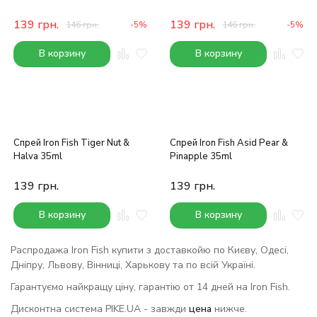
139
грн.
139
грн.
146
грн.
-5%
146
грн.
-5%
В корзину
В корзину
Спрей Iron Fish Tiger Nut &
Спрей Iron Fish Asid Pear &
Halva 35ml
Pinapple 35ml
139
грн.
139
грн.
В корзину
В корзину
Распродажа Iron Fish купити з доставкойю по Києву, Одесі,
Дніпру, Львову, Вінниці, Харькову та по всій Україні.
Гарантуємо найкращу ціну, гарантію от 14 дней на Iron Fish.
Дисконтна система PIKE.UA - завжди
цена
нижче.