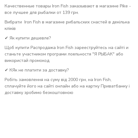
Качественные товары Iron Fish заказывают в магазине Pike -
все лучшее для рыбалки от 139 грн.
Вибрати Iron Fish в магазине рибальских снастей в декілька
кліків
✔ Як купити дешевле?
Щоб купити Распродажа Iron Fish зарееструйтесь на сайті и
станьте участником програми лояльностя "Я РЫБАК" або
використай промокод.
✔ КЯк не платити за доставку?
Робіть замовлення на суму від 2000 грн, на Iron Fish,
сплачуйте його на сайті онлайн або на картку Приватбанку і
доставку зробимо безкоштовною