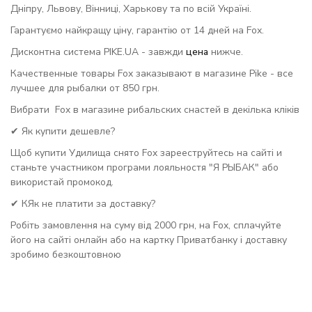
Дніпру, Львову, Вінниці, Харькову та по всій Україні.
Гарантуємо найкращу ціну, гарантію от 14 дней на Fox.
Дисконтна система PIKE.UA - завжди
цена
нижче.
Качественные товары Fox заказывают в магазине Pike - все
лучшее для рыбалки от 850 грн.
Вибрати Fox в магазине рибальских снастей в декілька кліків
✔ Як купити дешевле?
Щоб купити Удилища снято Fox зарееструйтесь на сайті и
станьте участником програми лояльностя "Я РЫБАК" або
використай промокод.
✔ КЯк не платити за доставку?
Робіть замовлення на суму від 2000 грн, на Fox, сплачуйте
його на сайті онлайн або на картку Приватбанку і доставку
зробимо безкоштовною