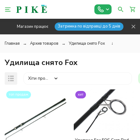
Затримка по відправці до 5 днів
Магазин працює
Главная
Архив товаров
Удилища снято Fox
↓
Удилища снято Fox
Хіти продажів
топ продаж
хит