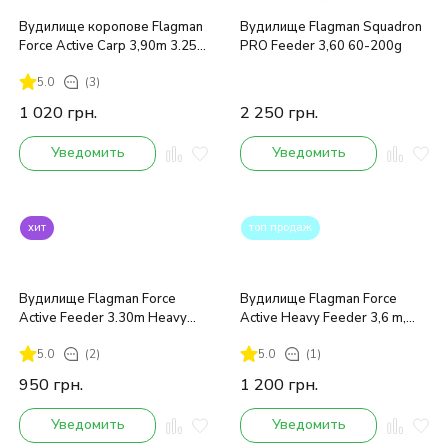
Вудилище коропове Flagman
Вудилище Flagman Squadron
Force Active Carp 3,90m 3.25
PRO Feeder 3,60 60-200g
Lb 3ps
5.0
(3)
1 020
грн.
2 250
грн.
Уведомить
Уведомить
хит
топ продаж
Вудилище Flagman Force
Вудилище Flagman Force
Active Feeder 3.30m Heavy
Active Heavy Feeder 3,6 m,
120g
130 g
5.0
(2)
5.0
(1)
950
грн.
1 200
грн.
Уведомить
Уведомить