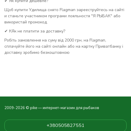
✔ Як купити дешевле?
Щоб купити Удилища снято Flagman зарееструйтесь на сайті
и станьте участником програми лояльностя "Я РЫБАК" або
використай промокод.
✔ КЯк не платити за доставку?
Робіть замовлення на суму від 2000 грн, на Flagman,
сплачуйте його на сайті онлайн або на картку Приватбанку і
доставку зробимо безкоштовною
2009-2026 © pike — интернет-магазин для рыбаков
+380505827551