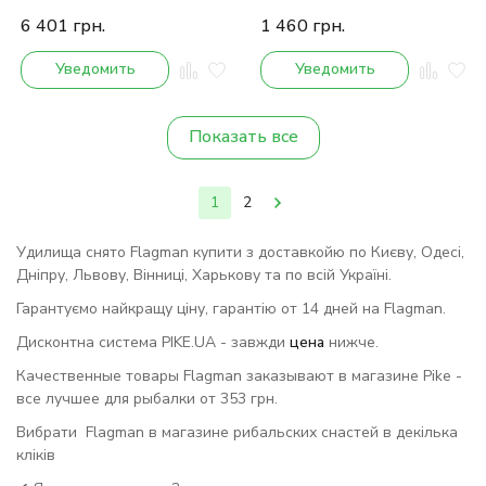
6 401
грн.
1 460
грн.
Уведомить
Уведомить
Показать все
1
2
Удилища снято Flagman купити з доставкойю по Києву, Одесі,
Дніпру, Львову, Вінниці, Харькову та по всій Україні.
Гарантуємо найкращу ціну, гарантію от 14 дней на Flagman.
Дисконтна система PIKE.UA - завжди
цена
нижче.
Качественные товары Flagman заказывают в магазине Pike -
все лучшее для рыбалки от 353 грн.
Вибрати Flagman в магазине рибальских снастей в декілька
кліків