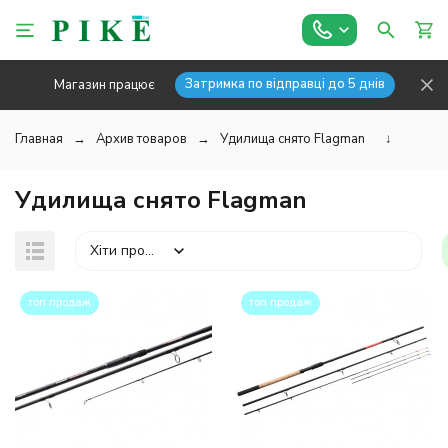
Затримка по відправці до 5 днів
Магазин працює
Главная
Архив товаров
Удилища снято Flagman
↓
Удилища снято Flagman
Хіти продажів
топ продаж
топ продаж