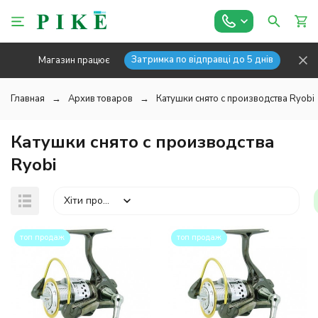
Затримка по відправці до 5 днів
Магазин працює
Главная
Архив товаров
Катушки снято с производства Ryobi
Катушки снято с производства
Ryobi
Хіти продажів
топ продаж
топ продаж