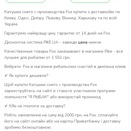
Катушки снято с производства Fox купити з доставкойю по
Києву, Одесі, Дніпру, Львову, Вінниці, Харькову та по всій
Україні.
Гарантуємо найкращу ціну, гарантію от 14 дней на Fox.
Дисконтна система PIKE.UA - завжди
цена
нижче.
Качественные товары Fox заказывают в магазине Pike - все
лучшее для рыбалки от 1 551 грн.
Вибрати Fox в магазине рибальских снастей в декілька кліків
✔ Як купити дешевле?
Щоб купити Катушки снято с производства Fox
зарееструйтесь на сайті и станьте участником програми
лояльностя "Я РЫБАК" або використай промокод.
✔ КЯк не платити за доставку?
Робіть замовлення на суму від 2000 грн, на Fox, сплачуйте
його на сайті онлайн або на картку Приватбанку і доставку
зробимо безкоштовною