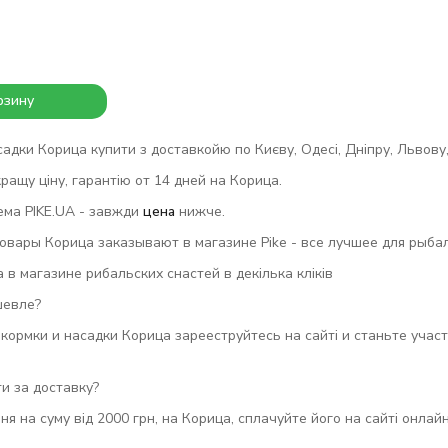
рзину
дки Корица купити з доставкойю по Києву, Одесі, Дніпру, Львову, В
ращу ціну, гарантію от 14 дней на Корица.
ема PIKE.UA - завжди
цена
нижче.
вары Корица заказывают в магазине Pike - все лучшее для рыбалк
в магазине рибальских снастей в декілька кліків
шевле?
кормки и насадки Корица зарееструйтесь на сайті и станьте учас
и за доставку?
ня на суму від 2000 грн, на Корица, сплачуйте його на сайті онлай