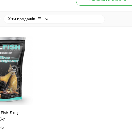
:
Хіти продажів
 Fish Лящ
5кг
-5