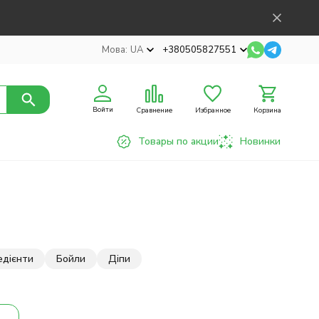
Мова:
UA
+380505827551
Войти
Сравнение
Избранное
Корзина
Товары по акции
Новинки
редієнти
Бойли
Діпи