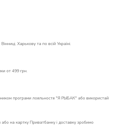
інниці, Харькову та по всій Україні.
и от 499 грн.
тником програми лояльностя "Я РЫБАК" або використай
н або на картку Приватбанку і доставку зробимо