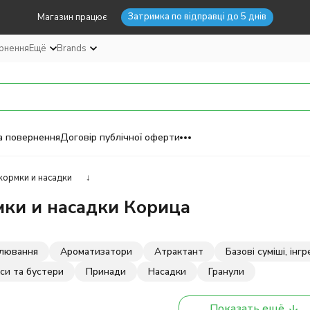
Затримка по відправці до 5 днів
Магазин працює
ернення
Ещё
Brands
а повернення
Договір публічної оферти
ормки и насадки
↓
ки и насадки Корица
лювання
Ароматизатори
Атрактант
Базові суміші, інг
си та бустери
Принади
Насадки
Гранули
Показать ещё