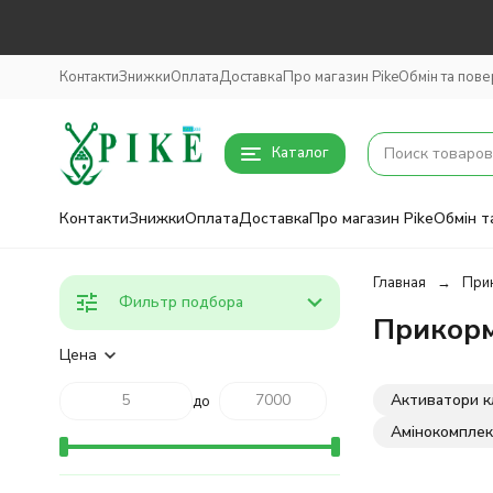
Контакти
Знижки
Оплата
Доставка
Про магазин Pike
Обмін та пов
Каталог
Контакти
Знижки
Оплата
Доставка
Про магазин Pike
Обмін т
Главная
Прик
Фильтр подбора
Прикорм
Цена
Активатори к
до
Амінокомплек