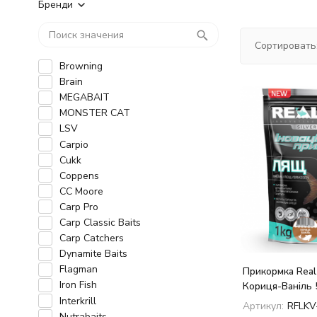
Бренди
Сортировать
Browning
Brain
MEGABAIT
MONSTER CAT
LSV
Carpio
Cukk
Coppens
CC Moore
Carp Pro
Carp Classic Baits
Carp Catchers
Dynamite Baits
Flagman
Прикормка Real
Iron Fish
Кориця-Ваніль 
Interkrill
Артикул:
RFLKV
Nutrabaits