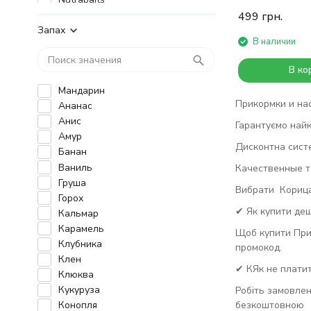
Richworth
499
грн.
Enterprise Tackle
Запах
В наличии
Real Fish
Rocket Baits
В ко
Mad Carp
Мандарин
Технокарп
Прикормки и наса
Ананас
Фішка
Анис
Orange
Гарантуємо найк
Амур
Trophej
Дисконтна сист
Банан
Robin
Ваниль
XUFEX
Качественные то
Груша
Haith's
Вибрати Корица 
Горох
✔ Як купити де
Кальмар
Карамель
Щоб купити При
Клубника
промокод.
Клен
✔ КЯк не платит
Клюква
Кукуруза
Робіть замовлен
безкоштовною
Конопля