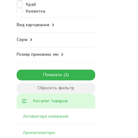
Краб
Креветка
Лесные ягоды
Ливер
Вид харчування
Ракушка
Рак
Серія
Специи
Слива
Розмір приманки, мм
Мотыль
Осьминог
Мёд
Показать
Моллюски
Паприка
Сбросить фильтр
Перец
Персик
Каталог товаров
Тутти Фрутти
Тунец
Активатори клювання
Тигровый орех
Чеснок
Ароматизатори
Шелковица