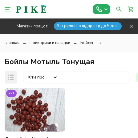
Затримка по відправці до 5 днів
Магазин працює
Главная
Прикормки и насадки
Бойлы
↓
Бойлы Мотыль Тонущая
Хіти продажів
хит