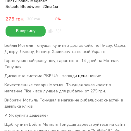
Пилячі бойли Megabait
Soluble Bloodworm 20мм 1кг
275
грн.
300
грн.
-8%
В корзину
Бойлы Мотыль Тонущая купити з доставкойю по Києву, Одесі,
Дніпру, Львову, Вінниці, Харькову та по всій Україні.
Гарантуємо найкращу ціну, гарантію от 14 дней на Мотыль
Тонущая.
Дисконтна система PIKE.UA - завжди
цена
нижче.
Качественные товары Мотыль Тонущая заказывают в
магазине Pike - все лучшее для рыбалки от 275 грн.
Вибрати Мотыль Тонущая в магазине рибальских снастей в
декілька кліків
✔ Як купити дешевле?
Щоб купити Бойлы Мотыль Тонущая зарееструйтесь на сайті
и станьте участником програми лояльностя "Я РЫБАК" або