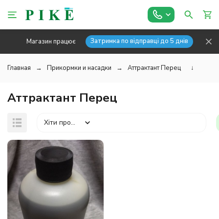
Затримка по відправці до 5 днів
Магазин працює
Главная
Прикормки и насадки
Аттрактант Перец
↓
Аттрактант Перец
Хіти продажів