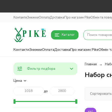
Контакти
Знижки
Оплата
Доставка
Про магазин Pike
Обмін та пов
Каталог
Контакти
Знижки
Оплата
Доставка
Про магазин Pike
Обмін т
Главная
Набо
Фильтр подбора
Набор с
Цена
до
Сортировать
хит