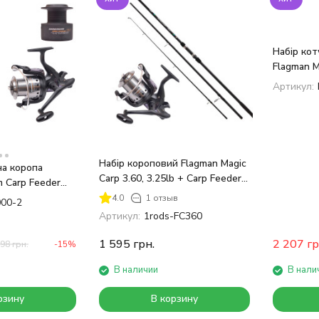
Набір кот
Flagman 
6000 4 ш
Артикул:
Набір короповий Flagman Magic
на коропа
Carp 3.60, 3.25lb + Carp Feeder
 Carp Feeder
6000
4.0
1 отзыв
00-2
Артикул:
1rods-FC360
1 595
грн.
2 207
гр
298
грн.
-15%
В наличии
В нали
рзину
В корзину