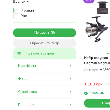
Бренди
Flagman
Pike
Показать
Сбросить фильтр
Каталог товаров
Набір котушок 
Flagman Magnum
Карпфішінг
6000 2 шт
Артикул:
MCF60
Фідер
1 103
грн.
1 
Спіннінгова
В наличии
В ко
Поплавок