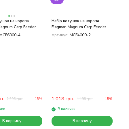
ушок на коропа
Набір котушок на коропа
Magnum Carp Feeder
Flagman Magnum Carp Feeder
т
4000 2 шт
MCF6000-4
Артикул:
MCF4000-2
н.
1 018
грн.
2 596
грн.
-15%
1 198
грн.
-15%
чии
В наличии
В корзину
В корзину