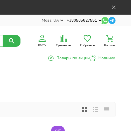
Мова:
UA
+380505827551
Войти
Сравнение
Избранное
Корзина
Товары по акции
Новинки
хит