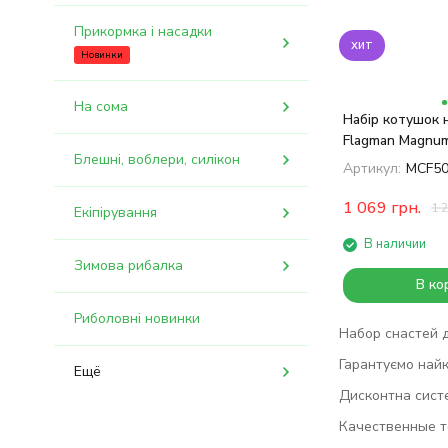
Прикормка і насадки
хит
Новинки
На сома
Набір котушок 
Flagman Magnum
Блешні, воблери, силікон
5000 2 шт
Артикул:
MCF50
1 069
грн.
1 
Екіпірування
В наличии
Зимова рибалка
В ко
Риболовні новинки
Набор снастей д
Гарантуємо найк
Ещё
Дисконтна сист
Качественные то