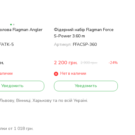
олова Flagman Angler
Фідерний набір Flagman Force
S-Power 3.60 m
FATK-5
Артикул:
FFACSP-360
н.
2 200
грн.
2 900
грн.
-24%
наличии
Нет в наличии
Уведомить
Уведомить
вову, Вінниці, Харькову та по всій Україні.
ки от 1 018 грн.