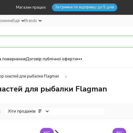
Затримка по відправці до 5 днів
Магазин працює
ернення
Ещё
Brands
а повернення
Договір публічної оферти
р снастей для рыбалки Flagman
↓
настей для рыбалки Flagman
:
Хіти продажів
хит
хит