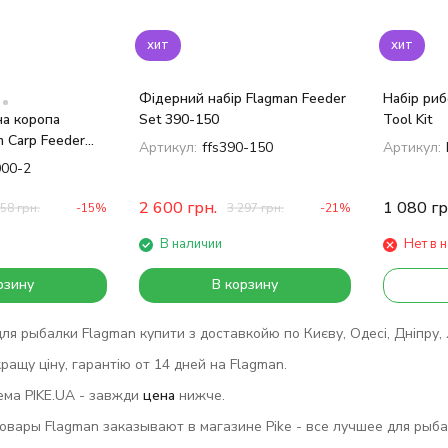
хит
хит
Фідерний набір Flagman Feeder
Набір риб
на коропа
Set 390-150
Tool Kit
 Carp Feeder
Артикул:
ffs390-150
Артикул:
00-2
2 600
грн.
1 080
гр
258
грн.
-15%
3 297
грн.
-21%
В наличии
Нет в 
рзину
В корзину
ля рыбалки Flagman купити з доставкойю по Києву, Одесі, Дніпру, Ль
ращу ціну, гарантію от 14 дней на Flagman.
ема PIKE.UA - завжди
цена
нижче.
вары Flagman заказывают в магазине Pike - все лучшее для рыбал