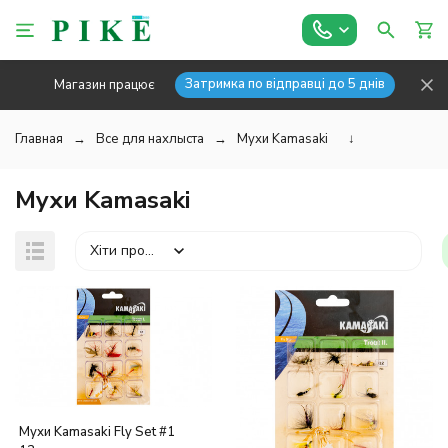
Затримка по відправці до 5 днів
Магазин працює
Главная
Все для нахлыста
Мухи Kamasaki
↓
Мухи Kamasaki
Хіти продажів
Мухи Kamasaki Fly Set #1