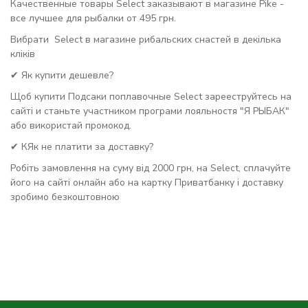
Качественные товары Select заказывают в магазине Pike -
все лучшее для рыбалки от 495 грн.
Вибрати Select в магазине рибальских снастей в декілька
кліків
✔ Як купити дешевле?
Щоб купити Подсаки поплавочные Select зарееструйтесь на
сайті и станьте участником програми лояльностя "Я РЫБАК"
або використай промокод.
✔ КЯк не платити за доставку?
Робіть замовлення на суму від 2000 грн, на Select, сплачуйте
його на сайті онлайн або на картку Приватбанку і доставку
зробимо безкоштовною