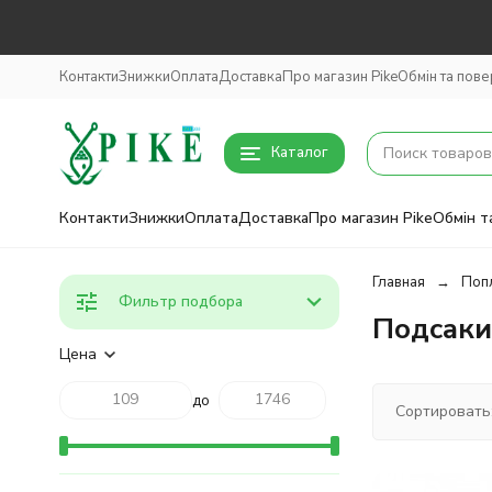
Контакти
Знижки
Оплата
Доставка
Про магазин Pike
Обмін та пов
Каталог
Контакти
Знижки
Оплата
Доставка
Про магазин Pike
Обмін т
Главная
Попл
Фильтр подбора
Подсаки
Цена
до
Сортировать