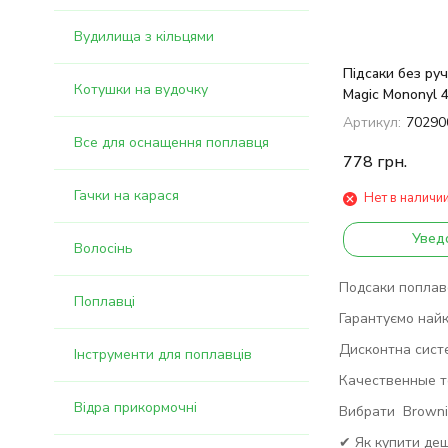
Вудилища з кільцями
Підсаки без ру
Котушки на вудочку
Magic Mononyl 
Артикул:
70290
Все для оснащення поплавця
778
грн.
Гачки на карася
Нет в наличи
Увед
Волосінь
Подсаки поплаво
Поплавці
Гарантуємо найк
Дисконтна сист
Інструменти для поплавців
Качественные то
Відра прикормочні
Вибрати Brownin
✔ Як купити де