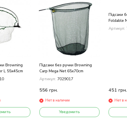
Підсаки б
Foldable 
Артикул:
чки Browning
Підсаки без ручки Browning
er L 55x45cm
Carp Mega Net 65x70cm
10
Артикул:
7029017
556
грн.
451
грн.
и
Нет в наличии
Нет в 
омить
Уведомить