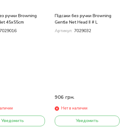
ез ручки Browning
Підсаки без ручки Browning
Net 45х55сm
Gentle Net Head II # L
7029016
Артикул:
7029032
906
грн.
наличии
Нет в наличии
Уведомить
Уведомить