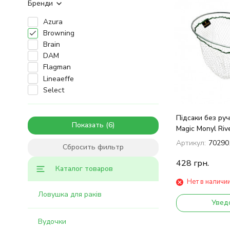
Бренди
Azura
Browning
Brain
DAM
Flagman
Lineaeffe
Select
Підсаки без ру
Показать
Magic Monyl Riv
Артикул:
70290
Сбросить фильтр
428
грн.
Каталог товаров
Нет в наличи
Ловушка для раків
Увед
Вудочки