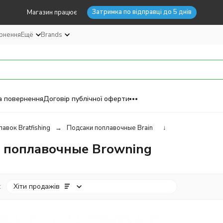
Затримка по відправці до 5 днів
Магазин працює
ернення
Ещё
Brands
а повернення
Договір публічної оферти
авок Bratfishing
Подсаки поплавочные Brain
↓
 поплавочные Browning
:
Хіти продажів