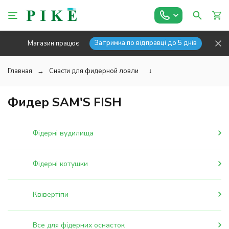
Затримка по відправці до 5 днів
Магазин працює
Главная
Снасти для фидерной ловли
↓
Фидер SAM'S FISH
Фідерні вудилища
Фідерні котушки
Квівертіпи
Все для фідерних оснасток