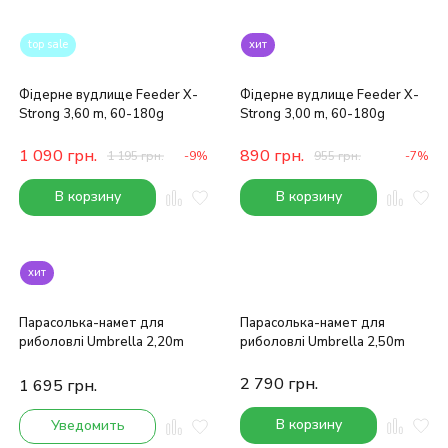
top sale
хит
Фідерне вудлище Feeder X-
Фідерне вудлище Feeder X-
Strong 3,60 m, 60-180g
Strong 3,00 m, 60-180g
1 090
грн.
890
грн.
1 195
грн.
-9%
955
грн.
-7%
В корзину
В корзину
хит
Парасолька-намет для
Парасолька-намет для
риболовлі Umbrella 2,20m
риболовлі Umbrella 2,50m
2 790
грн.
1 695
грн.
В корзину
Уведомить