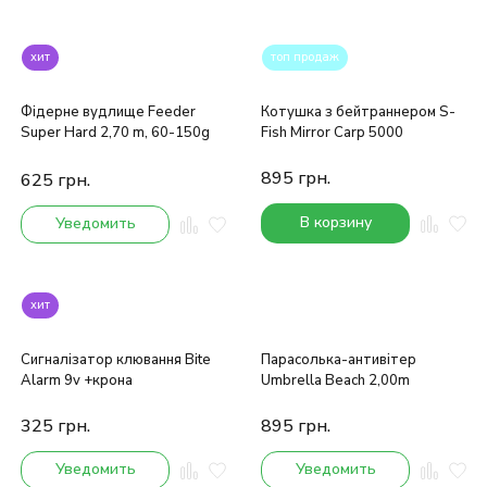
хит
топ продаж
Фідерне вудлище Feeder
Котушка з бейтраннером S-
Super Hard 2,70 m, 60-150g
Fish Mirror Carp 5000
895
грн.
625
грн.
В корзину
Уведомить
хит
Сигналізатор клювання Bite
Парасолька-антивітер
Alarm 9v +крона
Umbrella Beach 2,00m
325
грн.
895
грн.
Уведомить
Уведомить