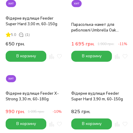
хит
хит
Фідерне вудлище Feeder
Super Hard 3,00 m, 60-150g
Парасолька-намет для
риболовлі Umbrella Oak
5.0
(1)
2,20m
650
грн.
1 695
грн.
1 900
грн.
-11%
В корзину
В корзину
хит
Фідерне вудлище Feeder X-
Фідерне вудлище Feeder
Strong 3,30 m, 60-180g
Super Hard 3,90 m, 60-150g
990
грн.
825
грн.
1 095
грн.
-10%
В корзину
В корзину