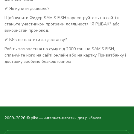
✔ Як купити дешевле?
Щоб купити Фидер SAM'S FISH зарееструйтесь на сайті и
станьте участником програми лояльностя "Я РЫБАК" або
використай промокод.
✔ КЯк не платити за доставку?
Робіть замовлення на суму від 2000 грн, на SAM'S FISH,
сплачуйте його на сайті онлайн або на картку Приватбанку і
доставку зробимо безкоштовною
2009-2026 © pike — интернет-магазин для рыбаков