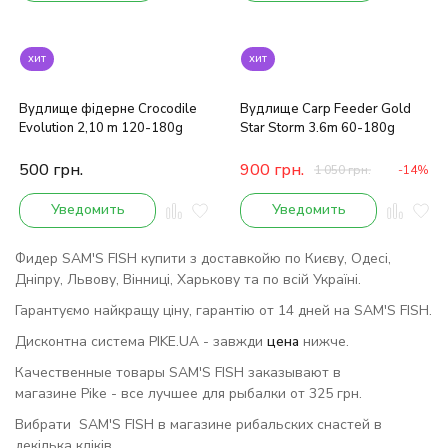
хит
хит
Вудлище фідерне Crocodile
Вудлище Carp Feeder Gold
Evolution 2,10 m 120-180g
Star Storm 3.6m 60-180g
500
грн.
900
грн.
1 050
грн.
-14%
Уведомить
Уведомить
Фидер SAM'S FISH купити з доставкойю по Києву, Одесі,
Дніпру, Львову, Вінниці, Харькову та по всій Україні.
Гарантуємо найкращу ціну, гарантію от 14 дней на SAM'S FISH.
Дисконтна система PIKE.UA - завжди
цена
нижче.
Качественные товары SAM'S FISH заказывают в
магазине Pike - все лучшее для рыбалки от 325 грн.
Вибрати SAM'S FISH в магазине рибальских снастей в
декілька кліків