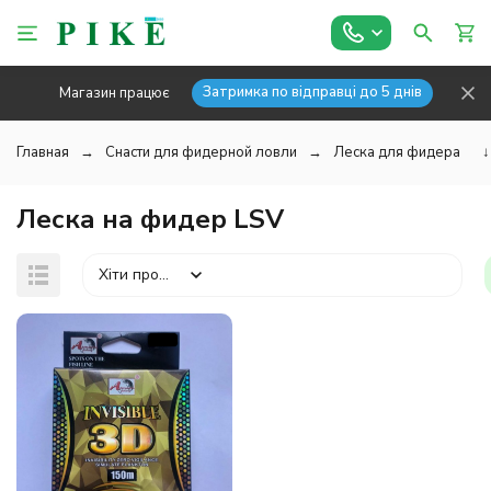
Затримка по відправці до 5 днів
Магазин працює
Главная
Снасти для фидерной ловли
Леска для фидера
↓
Леска на фидер LSV
Хіти продажів