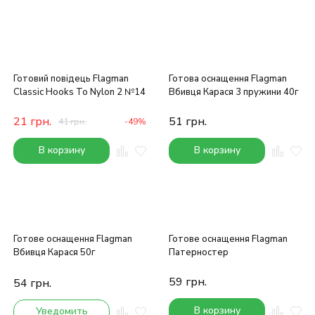
Готовий повідець Flagman
Готова оснащення Flagman
Classic Hooks To Nylon 2 №14
Вбивця Карася 3 пружини 40г
21
грн.
51
грн.
41
грн.
-49%
В корзину
В корзину
Готове оснащення Flagman
Готове оснащення Flagman
Вбивця Карася 50г
Патерностер
59
грн.
54
грн.
В корзину
Уведомить