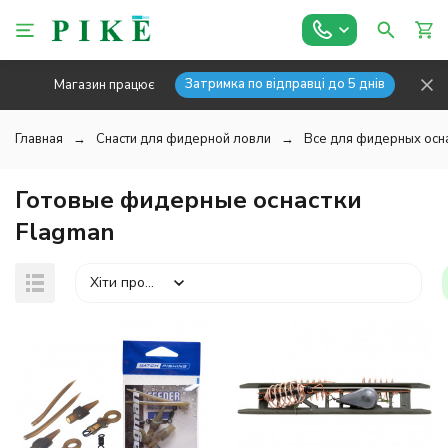
Затримка по відправці до 5 днів
Магазин працює
Главная
Снасти для фидерной ловли
Все для фидерных осн
Готовые фидерные оснастки
Flagman
Хіти продажів