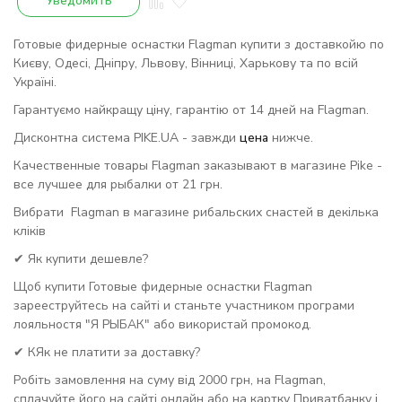
Уведомить
Готовые фидерные оснастки Flagman купити з доставкойю по
Києву, Одесі, Дніпру, Львову, Вінниці, Харькову та по всій
Україні.
Гарантуємо найкращу ціну, гарантію от 14 дней на Flagman.
Дисконтна система PIKE.UA - завжди
цена
нижче.
Качественные товары Flagman заказывают в магазине Pike -
все лучшее для рыбалки от 21 грн.
Вибрати Flagman в магазине рибальских снастей в декілька
кліків
✔ Як купити дешевле?
Щоб купити Готовые фидерные оснастки Flagman
зарееструйтесь на сайті и станьте участником програми
лояльностя "Я РЫБАК" або використай промокод.
✔ КЯк не платити за доставку?
Робіть замовлення на суму від 2000 грн, на Flagman,
сплачуйте його на сайті онлайн або на картку Приватбанку і