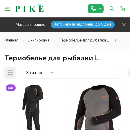
Затримка по відправці до 5 днів
Магазин працює
Главная
Экипировка
Термобелье для рыбалки L
↓
Термобелье для рыбалки L
Хіти продажів
хит