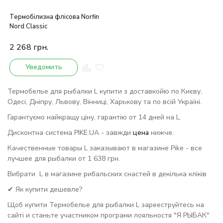
Термобілизна флісова Norfin
Nord Classic
2 268
грн.
Уведомить
Термобелье для рыбалки L купити з доставкойю по Києву,
Одесі, Дніпру, Львову, Вінниці, Харькову та по всій Україні.
Гарантуємо найкращу ціну, гарантію от 14 дней на L.
Дисконтна система PIKE.UA - завжди
цена
нижче.
Качественные товары L заказывают в магазине Pike - все
лучшее для рыбалки от 1 638 грн.
Вибрати L в магазине рибальских снастей в декілька кліків
✔ Як купити дешевле?
Щоб купити Термобелье для рыбалки L зарееструйтесь на
сайті и станьте участником програми лояльностя "Я РЫБАК"