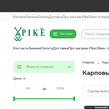
Контакти
Знижки
Оплата
Доставка
Про магазин Pike
Обмін та пов
Каталог
Контакти
Знижки
Оплата
Доставка
Про магазин Pike
Обмін т
Главная
Кар
Фильтр подбора
Карповы
Цена
до
Сортировать