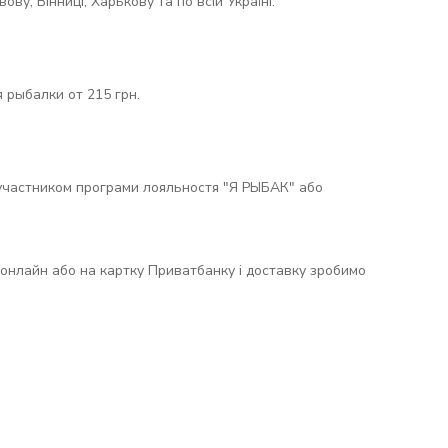
у, Вінниці, Харькову та по всій Україні.
 рыбалки от 215 грн.
участником програми лояльностя "Я РЫБАК" або
і онлайн або на картку Приватбанку і доставку зробимо