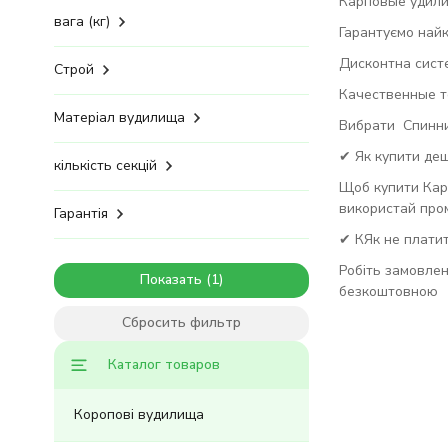
Карповые удилищ
вага (кг)
Гарантуємо найк
Дисконтна сист
Строй
Качественные то
Матеріал вудилища
Вибрати Спиннин
✔ Як купити де
кількість секцій
Щоб купити Кар
використай про
Гарантія
✔ КЯк не платит
Робіть замовлен
Показать
безкоштовною
Сбросить фильтр
Каталог товаров
Коропові вудилища