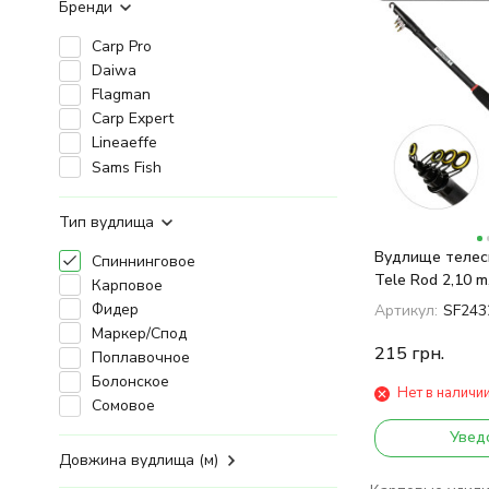
Бренди
Carp Pro
Daiwa
Flagman
Carp Expert
Lineaeffe
Sams Fish
Тип вудлища
Вудлище телес
Спиннинговое
Tele Rod 2,10 m
Карповое
Фидер
Артикул:
SF243
Маркер/Спод
215
грн.
Поплавочное
Болонское
Нет в наличи
Сомовое
Увед
Довжина вудлища (м)