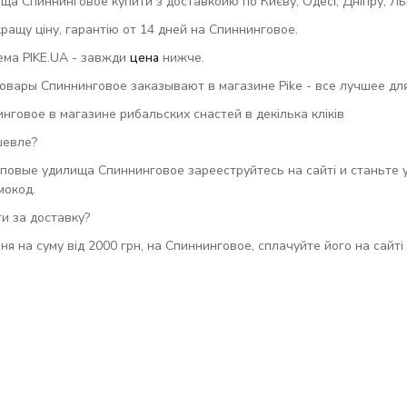
а Спиннинговое купити з доставкойю по Києву, Одесі, Дніпру, Львов
ращу ціну, гарантію от 14 дней на Спиннинговое.
ема PIKE.UA - завжди
цена
нижче.
вары Спиннинговое заказывают в магазине Pike - все лучшее для
говое в магазине рибальских снастей в декілька кліків
шевле?
повые удилища Спиннинговое зарееструйтесь на сайті и станьте 
мокод.
и за доставку?
ня на суму від 2000 грн, на Спиннинговое, сплачуйте його на сайт