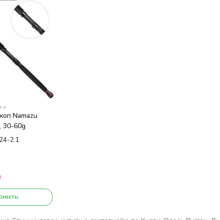
коп Namazu
, 30-60g
24-2.1
и
омить