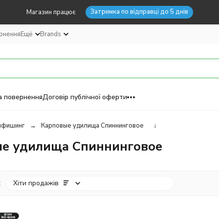
Затримка по відправці до 5 днів
Магазин працює
ернення
Ещё
Brands
а повернення
Договір публічної оферти
пфишинг
Карповые удилища Спиннинговое
↓
е удилища Спиннинговое
:
Хіти продажів