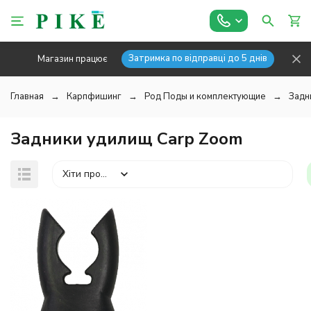
Затримка по відправці до 5 днів
Магазин працює
Главная
Карпфишинг
Род Поды и комплектующие
Задн
Задники удилищ Carp Zoom
Хіти продажів