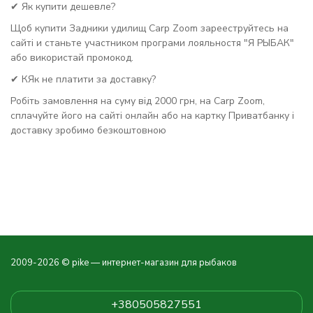
✔ Як купити дешевле?
Щоб купити Задники удилищ Carp Zoom зарееструйтесь на
сайті и станьте участником програми лояльностя "Я РЫБАК"
або використай промокод.
✔ КЯк не платити за доставку?
Робіть замовлення на суму від 2000 грн, на Carp Zoom,
сплачуйте його на сайті онлайн або на картку Приватбанку і
доставку зробимо безкоштовною
2009-2026 © pike — интернет-магазин для рыбаков
+380505827551