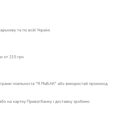
рькову та по всій Україні.
 от 215 грн.
ограми лояльностя "Я РЫБАК" або використай промокод.
 або на картку Приватбанку і доставку зробимо