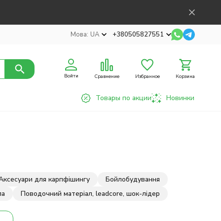
Мова:
UA
+380505827551
Войти
Сравнение
Избранное
Корзина
Товары по акции
Новинки
Аксесуари для карпфішингу
Бойлобудування
па
Поводочний матеріал, leadcore, шок-лідер