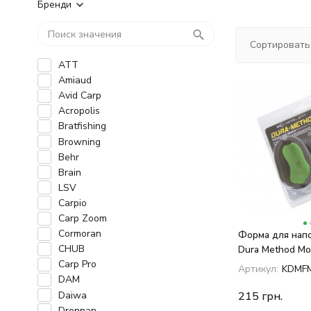
Бренди
Сортировать
ATT
Amiaud
Avid Carp
Acropolis
Bratfishing
Browning
Behr
Brain
LSV
Carpio
Carp Zoom
Cormoran
Форма для нап
CHUB
Dura Method Mo
30g
Carp Pro
Артикул:
KDMF
DAM
Daiwa
215
грн.
Drennan