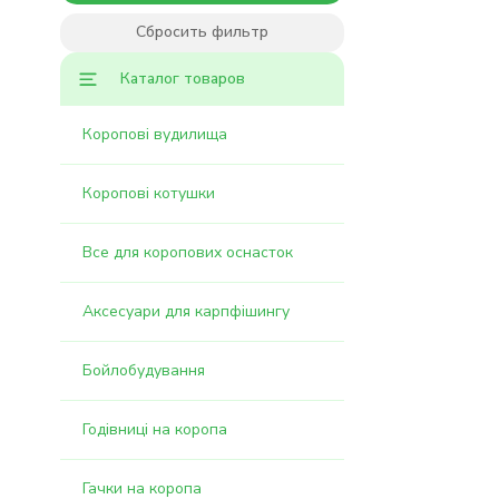
Solar tackle
Сбросить фильтр
Spomb
Korum
Каталог товаров
Ranger
Nash
Коропові вудилища
Preston
Select
ESP
Коропові котушки
Технокарп
Owner
Все для коропових оснасток
Yajia
Quantum
Аксесуари для карпфішингу
Zebco
Карпела
Orange
Бойлобудування
World4Carp
Carpax
Годівниці на коропа
Condor
Robinson
Novator
Гачки на коропа