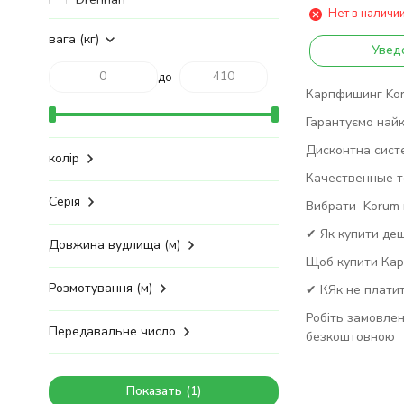
Нет в наличи
Flagman
Forrest
вага (кг)
Увед
Fox
до
Gardner
Карпфишинг Koru
Golden Catch
Carp Expert
Гарантуємо найк
Climax
Дисконтна сист
колір
Iron Fish
Качественные то
JRC
Lineaeffe
Серія
Вибрати Korum в
Headlamp
✔ Як купити де
Pike
Довжина вудлища (м)
Katran
Щоб купити Кар
Prologic
Розмотування (м)
✔ КЯк не платит
Gamakatsu
Rocket Baits
Робіть замовлен
Передавальне число
безкоштовною
Energofish
Fishing Roi
Korda
Показать
Mad Carp