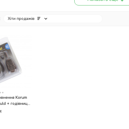
:
Хіти продажів
овнення Korum
uld + годівниця
M