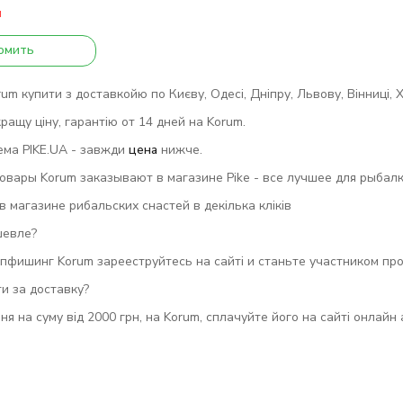
и
омить
m купити з доставкойю по Києву, Одесі, Дніпру, Львову, Вінниці, Ха
ращу ціну, гарантію от 14 дней на Korum.
ема PIKE.UA - завжди
цена
нижче.
вары Korum заказывают в магазине Pike - все лучшее для рыбалки
 магазине рибальских снастей в декілька кліків
шевле?
пфишинг Korum зарееструйтесь на сайті и станьте участником пр
и за доставку?
ня на суму від 2000 грн, на Korum, сплачуйте його на сайті онлайн