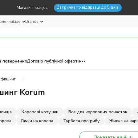
Затримка по відправці до 5 днів
Магазин працює
ернення
Ещё
Brands
а повернення
Договір публічної оферти
пфишинг
↓
шинг Korum
илища
Коропові котушки
Все для коропових оснасток
коропа
Гачки на коропа
Турбота про рибу
Жилка на кар
Показать ещё