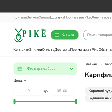
Контакти
Знижки
Оплата
Доставка
Про магазин Pike
Обмін та пов
Каталог
Контакти
Знижки
Оплата
Доставка
Про магазин Pike
Обмін т
Главная
Кар
Фильтр подбора
Карпфи
Цена
Коропові вуд
до
Годівниці на 