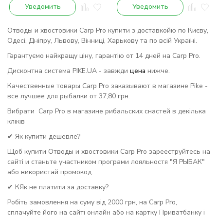
Уведомить
Уведомить
Отводы и хвостовики Carp Pro купити з доставкойю по Києву,
Одесі, Дніпру, Львову, Вінниці, Харькову та по всій Україні.
Гарантуємо найкращу ціну, гарантію от 14 дней на Carp Pro.
Дисконтна система PIKE.UA - завжди
цена
нижче.
Качественные товары Carp Pro заказывают в магазине Pike -
все лучшее для рыбалки от 37,80 грн.
Вибрати Carp Pro в магазине рибальских снастей в декілька
кліків
✔ Як купити дешевле?
Щоб купити Отводы и хвостовики Carp Pro зарееструйтесь на
сайті и станьте участником програми лояльностя "Я РЫБАК"
або використай промокод.
✔ КЯк не платити за доставку?
Робіть замовлення на суму від 2000 грн, на Carp Pro,
сплачуйте його на сайті онлайн або на картку Приватбанку і