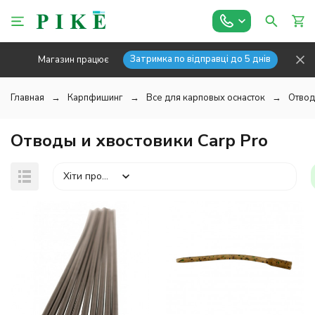
Затримка по відправці до 5 днів
Магазин працює
Главная
Карпфишинг
Все для карповых оснасток
Отвод
Отводы и хвостовики Carp Pro
Хіти продажів