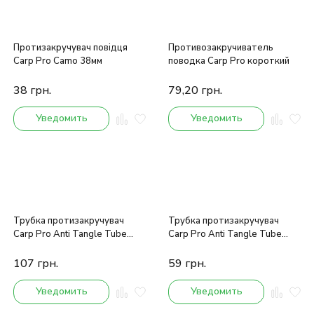
Протизакручувач повідця
Противозакручиватель
Carp Pro Camo 38мм
поводка Carp Pro короткий
38
грн.
79,20
грн.
Уведомить
Уведомить
Трубка протизакручувач
Трубка протизакручувач
Carp Pro Anti Tangle Tube
Carp Pro Anti Tangle Tube
Sinking 2м
Thin In-Line
107
грн.
59
грн.
Уведомить
Уведомить