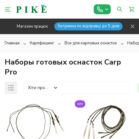
Затримка по відправці до 5 днів
Магазин працює
Главная
Карпфишинг
Все для карповых оснасток
Набор
Наборы готовых оснасток Carp
Pro
Хіти продажів
хит