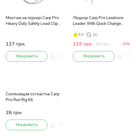
Монтаж на лідкорі Carp Pro
Ледкор Carp Pro Leadcore
Heavy Duty Safety Lead Clip
Leader With Quick Change
Rig
45lb 70см
4.0
(1)
127
грн.
119
грн.
158
грн.
-25%
Уведомить
Уведомить
Cкользящая остнастка Carp
Pro Run Rig Kit
28
грн.
Уведомить