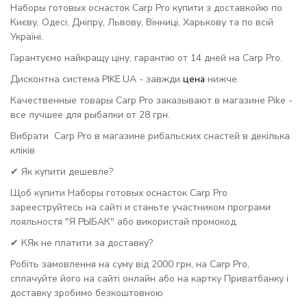
Наборы готовых оснасток Carp Pro купити з доставкойю по
Києву, Одесі, Дніпру, Львову, Вінниці, Харькову та по всій
Україні.
Гарантуємо найкращу ціну, гарантію от 14 дней на Carp Pro.
Дисконтна система PIKE.UA - завжди
цена
нижче.
Качественные товары Carp Pro заказывают в магазине Pike -
все лучшее для рыбалки от 28 грн.
Вибрати Carp Pro в магазине рибальских снастей в декілька
кліків
✔ Як купити дешевле?
Щоб купити Наборы готовых оснасток Carp Pro
зарееструйтесь на сайті и станьте участником програми
лояльностя "Я РЫБАК" або використай промокод.
✔ КЯк не платити за доставку?
Робіть замовлення на суму від 2000 грн, на Carp Pro,
сплачуйте його на сайті онлайн або на картку Приватбанку і
доставку зробимо безкоштовною