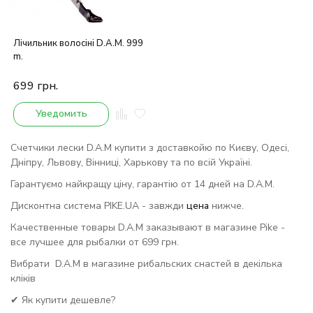
Лічильник волосіні D.A.M. 999
m.
699
грн.
Уведомить
Счетчики лески D.A.M купити з доставкойю по Києву, Одесі,
Дніпру, Львову, Вінниці, Харькову та по всій Україні.
Гарантуємо найкращу ціну, гарантію от 14 дней на D.A.M.
Дисконтна система PIKE.UA - завжди
цена
нижче.
Качественные товары D.A.M заказывают в магазине Pike -
все лучшее для рыбалки от 699 грн.
Вибрати D.A.M в магазине рибальских снастей в декілька
кліків
✔ Як купити дешевле?