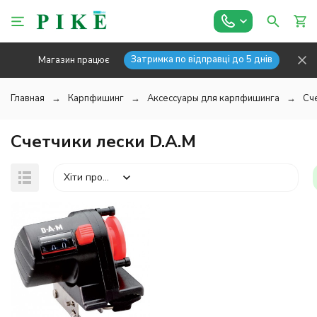
Затримка по відправці до 5 днів
Магазин працює
Главная
Карпфишинг
Аксессуары для карпфишинга
Сч
Счетчики лески D.A.M
Хіти продажів