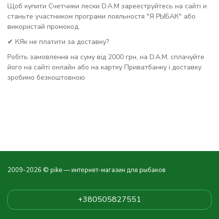
Щоб купити Счетчики лески D.A.M зарееструйтесь на сайті и
станьте участником програми лояльностя "Я РЫБАК" або
використай промокод.
✔ КЯк не платити за доставку?
Робіть замовлення на суму від 2000 грн, на D.A.M, сплачуйте
його на сайті онлайн або на картку Приватбанку і доставку
зробимо безкоштовною
2009-2026 © pike — интернет-магазин для рыбаков
+380505827551