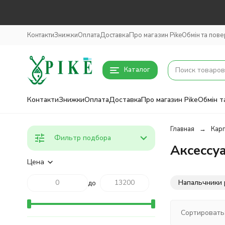
Контакти
Знижки
Оплата
Доставка
Про магазин Pike
Обмін та пов
Каталог
Контакти
Знижки
Оплата
Доставка
Про магазин Pike
Обмін т
Главная
Кар
Фильтр подбора
Аксессу
Цена
Напальчники 
до
Сортировать