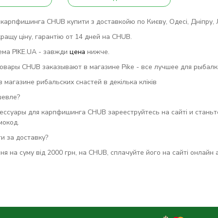
карпфишинга CHUB купити з доставкойю по Києву, Одесі, Дніпру, Льв
ращу ціну, гарантію от 14 дней на CHUB.
ема PIKE.UA - завжди
цена
нижче.
вары CHUB заказывают в магазине Pike - все лучшее для рыбалки
магазине рибальских снастей в декілька кліків
шевле?
ессуары для карпфишинга CHUB зарееструйтесь на сайті и станьт
мокод.
и за доставку?
ня на суму від 2000 грн, на CHUB, сплачуйте його на сайті онлайн