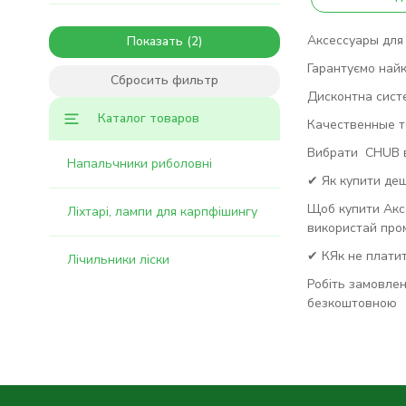
Аксессуары для 
Показать
Гарантуємо найк
Сбросить фильтр
Дисконтна сист
Каталог товаров
Качественные то
Вибрати CHUB в 
Напальчники риболовні
✔ Як купити де
Щоб купити Акс
Ліхтарі, лампи для карпфішингу
використай про
✔ КЯк не платит
Лічильники ліски
Робіть замовлен
безкоштовною