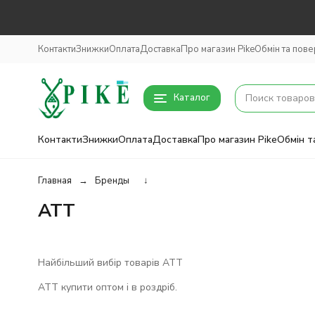
Контакти
Знижки
Оплата
Доставка
Про магазин Pike
Обмін та пов
Каталог
Контакти
Знижки
Оплата
Доставка
Про магазин Pike
Обмін т
Главная
Бренды
↓
ATT
Найбільший вибір товарів ATT
ATT купити оптом і в роздріб.