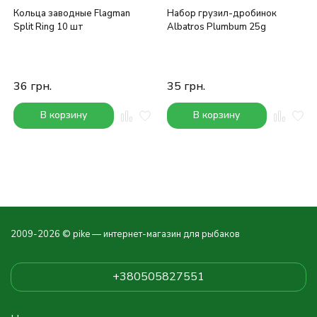
Кольца заводные Flagman
Набор грузил-дробинок
Split Ring 10 шт
Albatros Plumbum 25g
36
грн.
35
грн.
В корзину
В корзину
2009-2026 © pike — интернет-магазин для рыбаков
+380505827551