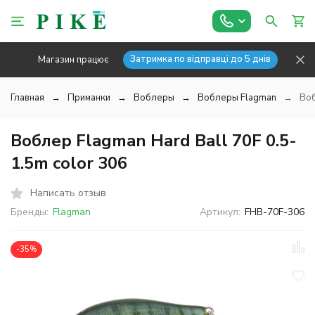
Затримка по відправці до 5 днів
Магазин працює
Главная
Приманки
Воблеры
Воблеры Flagman
Воб
Воблер Flagman Hard Ball 70F 0.5-
1.5m color 306
Написать отзыв
Бренды:
Flagman
Артикул:
FHB-70F-306
-35%