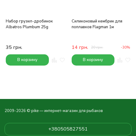
Набор грузил-дробинок
Силиконовый кембрик для
Albatros Plumbum 25g
поплавков Flagman 1м
35
грн.
14
грн.
20
грн.
-30%
В корзину
В корзину
2009-2026 © pike — интернет-магазин для рыбаков
+380505827551