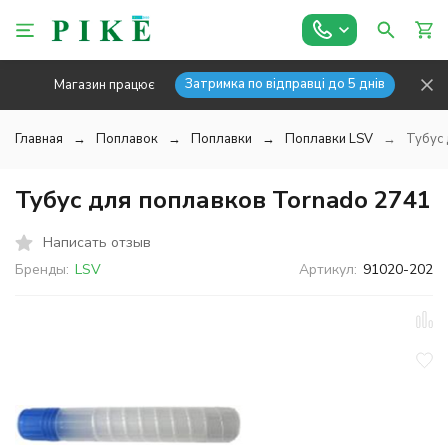
Затримка по відправці до 5 днів
Магазин працює
Главная
Поплавок
Поплавки
Поплавки LSV
Тубус 
Тубус для поплавков Tornado 2741
Написать отзыв
Бренды:
LSV
Артикул:
91020-202