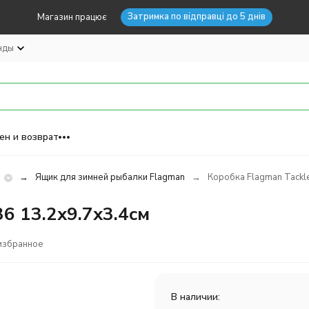
Затримка по відправці до 5 днів
Магазин працює
нды
ен и возврат
и
Ящик для зимней рыбалки Flagman
Коробка Flagman Tackle
6 13.2x9.7x3.4см
избранное
В наличии: