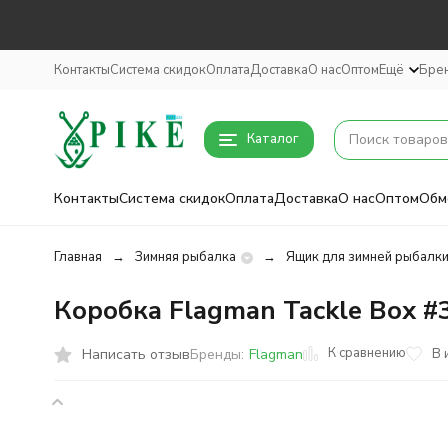
Контакты
Система скидок
Оплата
Доставка
О нас
Оптом
Ещё
Бре
Каталог
Контакты
Система скидок
Оплата
Доставка
О нас
Оптом
Обм
Главная
Зимняя рыбалка
Ящик для зимней рыбалк
Коробка Flagman Tackle Box #3
К сравнению
Написать отзыв
В 
Бренды:
Flagman