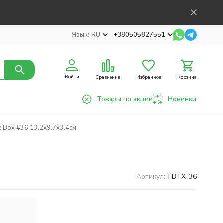
Язык:
RU
+380505827551
Войти
Сравнение
Избранное
Корзина
Товары по акции
Новинки
 Box #36 13.2x9.7x3.4см
Артикул:
FBTX-36