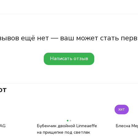
зывов ещё нет — ваш может стать перв
Написать отзыв
ют
хит
 AG
Бубенчик двойной Linneaeffe
Блесна Me
на прищепке под светляк