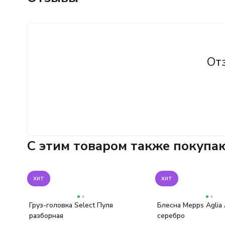
От
C этим товаром также покупа
хит
хит
Груз-головка Select Пуля
Блесна Mepps Aglia
разборная
серебро