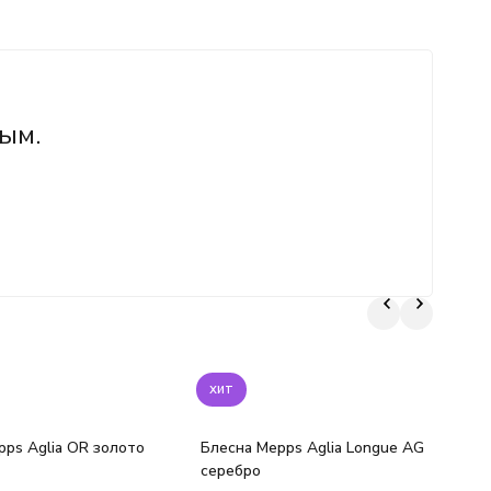
ым.
хит
pps Aglia OR золото
Блесна Mepps Aglia Longue AG
серебро