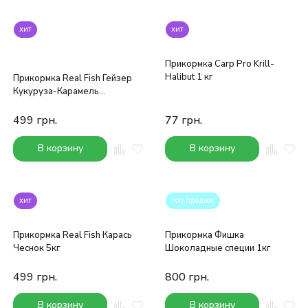
хит
хит
Прикормка Carp Pro Krill-
Halibut 1 кг
Прикормка Real Fish Гейзер
Кукуруза-Карамель
900g*5шт
499
грн.
77
грн.
В корзину
В корзину
хит
топ продаж
Прикормка Real Fish Карась
Прикормка Фишка
Чеснок 5кг
Шоколадные специи 1кг
499
грн.
800
грн.
В корзину
В корзину