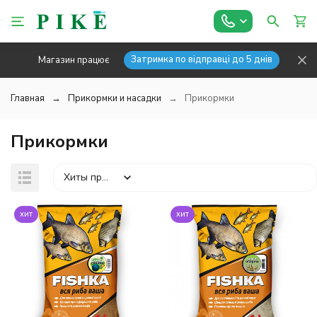
Затримка по відправці до 5 днів
Магазин працює
Главная
Прикормки и насадки
Прикормки
Прикормки
Хиты продаж
хит
хит
покупателей