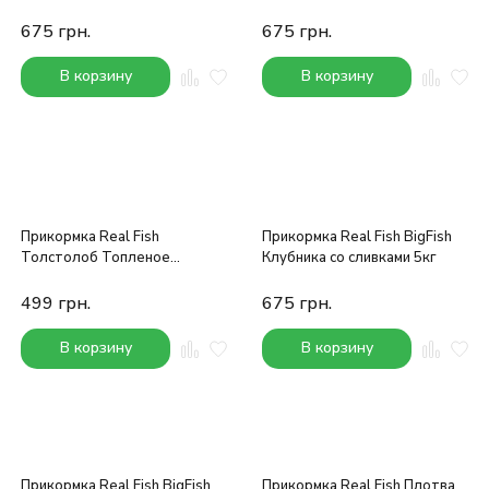
675
грн.
675
грн.
В корзину
В корзину
Прикормка Real Fish
Прикормка Real Fish BigFish
Толстолоб Топленое
Клубника со сливками 5кг
Молоко 900g*5шт
499
грн.
675
грн.
В корзину
В корзину
Прикормка Real Fish BigFish
Прикормка Real Fish Плотва