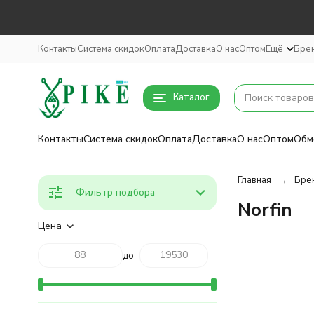
Контакты
Система скидок
Оплата
Доставка
О нас
Оптом
Ещё
Бре
Каталог
Контакты
Система скидок
Оплата
Доставка
О нас
Оптом
Обм
Главная
Бре
Фильтр подбора
Norfin
Цена
до