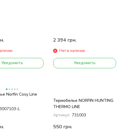
н.
2 394
грн.
наличии
Нет в наличии
Уведомить
Уведомить
е Norfin Cosy Line
Термобелье NORFIN HUNTING
THERMO LINE
3007103-L
Артикул:
731003
н.
550
грн.