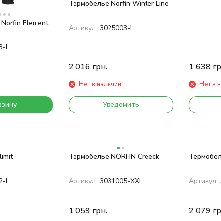
Термобелье Norfin Winter Line
Norfin Element
Артикул:
3025003-L
3-L
2 016
грн.
1 638
гр
Нет в наличии
Нет в 
рзину
Уведомить
imit
Термобелье NORFIN Creeck
Термобель
2-L
Артикул:
3031005-XXL
Артикул:
1 059
грн.
2 079
гр