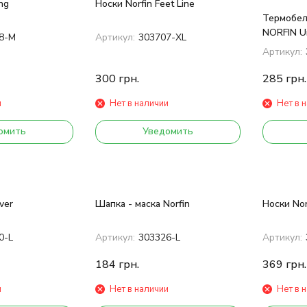
ng
Носки Norfin Feet Line
Термобел
NORFIN Un
8-M
Артикул:
303707-XL
Артикул:
300
грн.
285
грн.
и
Нет в наличии
Нет в 
омить
Уведомить
ver
Шапка - маска Norfin
Носки Nor
0-L
Артикул:
303326-L
Артикул:
184
грн.
369
грн.
и
Нет в наличии
Нет в 