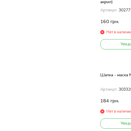
акрил)
Артикул:
30277
160
грн.
Нет в наличи
Увед
Шапка - маска N
Артикул:
30332
184
грн.
Нет в наличи
Увед