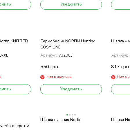
омить
Уведомить
Norfin KNITTED
Термобелье NORFIN Hunting
Шапка - 
COSY LINE
3-XL
Артикул:
732003
Артикул:
550
грн.
817
грн.
и
Нет в наличии
Нет в 
омить
Уведомить
Шапка вязаная Norfin
Шапка Nor
Norfin (шерсть/