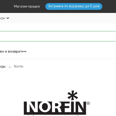
Затримка по відправці до 5 днів
Магазин працює
нды
ен и возврат
нды
Norfin