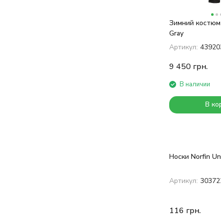
Зимний костюм 
Gray
Артикул:
43920
9 450
грн.
В наличии
В ко
Носки Norfin Unl
Артикул:
30372
116
грн.