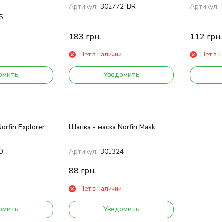
Артикул:
302772-BR
Артикул:
5
183
грн.
112
грн.
и
Нет в наличии
Нет в 
омить
Уведомить
orfin Explorer
Шапка - маска Norfin Mask
0
Артикул:
303324
88
грн.
и
Нет в наличии
омить
Уведомить