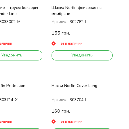
ье – трусы боксеры
Шапка Norfin флисовая на
der Line
мембране
3033002-M
Артикул:
302782-L
155
грн.
наличии
Нет в наличии
Уведомить
Уведомить
fin Protection
Носки Norfin Cover Long
303714-XL
Артикул:
303704-L
160
грн.
наличии
Нет в наличии