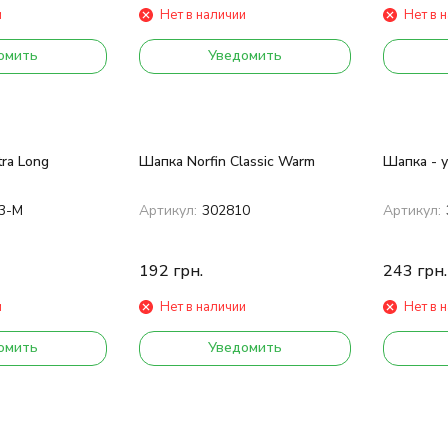
и
Нет в наличии
Нет в 
омить
Уведомить
tra Long
Шапка Norfin Classic Warm
Шапка - у
3-M
Артикул:
302810
Артикул:
192
грн.
243
грн.
и
Нет в наличии
Нет в 
омить
Уведомить