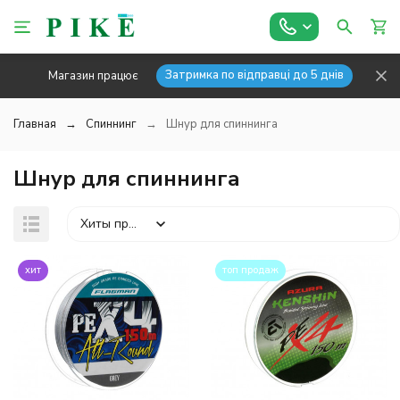
Затримка по відправці до 5 днів
Магазин працює
Главная
Спиннинг
Шнур для спиннинга
Шнур для спиннинга
Хиты продаж
хит
топ продаж
покупателей