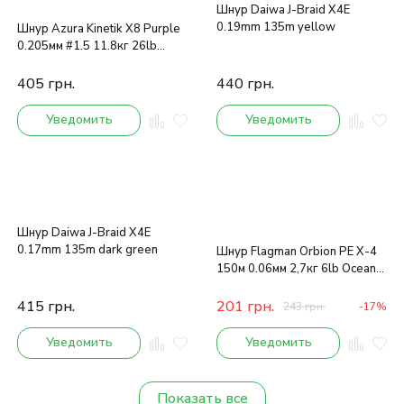
Шнур Daiwa J-Braid X4E
0.19mm 135m yellow
Шнур Azura Kinetik X8 Purple
0.205мм #1.5 11.8кг 26lb
150m
405
грн.
440
грн.
Уведомить
Уведомить
Шнур Daiwa J-Braid X4E
0.17mm 135m dark green
Шнур Flagman Orbion PE X-4
150м 0.06мм 2,7кг 6lb Ocean
Blue
415
грн.
201
грн.
243
грн.
-17%
Уведомить
Уведомить
Показать все