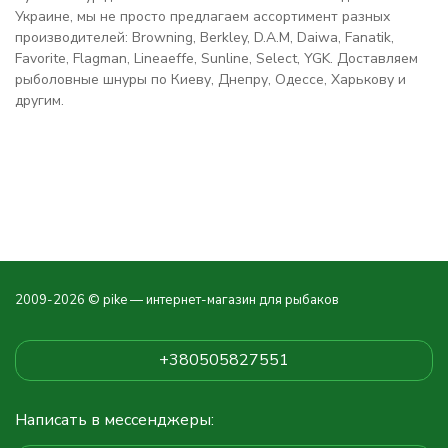
Украине, мы не просто предлагаем ассортимент разных
производителей:
Browning, Berkley, D.A.M, Daiwa, Fanatik,
Favorite, Flagman, Lineaeffe, Sunline, Select, YGK. Доставляем
рыболовные шнуры по Киеву, Днепру, Одессе, Харькову и
другим.
2009-2026 © pike — интернет-магазин для рыбаков
+380505827551
Написать в мессенджеры: