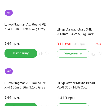
хит
Шнур Flagman All-Round PE
X-4 100m 0.12m 6.4kg Grey
Шнур Daiwa J-Braid X4E
0,13mm 135m 5,9kg Dark
Green
144
грн.
311
грн.
415
грн.
-25%
В корзину
Уведомить
хит
Шнур Flagman All-Round PE
Шнур Owner Kizuna Broad
X-4 100m 0.16m 9.1kg Grey
PEx8 300м Multi Color
144
грн.
1 413
грн.