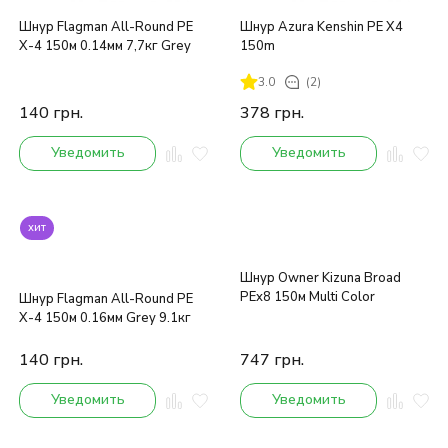
Шнур Flagman All-Round PE
Шнур Azura Kenshin PE X4
X-4 150м 0.14мм 7,7кг Grey
150m
3.0
(2)
140
грн.
378
грн.
Уведомить
Уведомить
хит
Шнур Owner Kizuna Broad
PEx8 150м Multi Color
Шнур Flagman All-Round PE
X-4 150м 0.16мм Grey 9.1кг
140
грн.
747
грн.
Уведомить
Уведомить