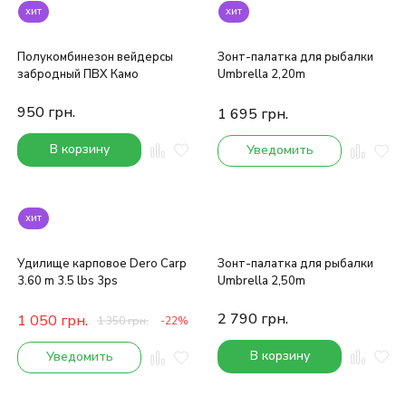
хит
хит
Полукомбинезон вейдерсы
Зонт-палатка для рыбалки
забродный ПВХ Камо
Umbrella 2,20m
950
грн.
1 695
грн.
В корзину
Уведомить
хит
Удилище карповое Dero Carp
Зонт-палатка для рыбалки
3.60 m 3.5 lbs 3ps
Umbrella 2,50m
2 790
грн.
1 050
грн.
1 350
грн.
-22%
В корзину
Уведомить