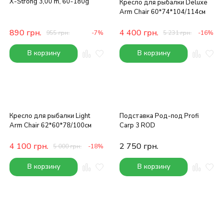
X-Strong 3,00 m, 60-180g
Кресло для рыбалки Deluxe
Arm Chair 60*74*104/114см
890
грн.
4 400
грн.
955
грн.
-7%
5 231
грн.
-16%
В корзину
В корзину
Кресло для рыбалки Light
Подставка Род-под Profi
Arm Chair 62*60*78/100см
Carp 3 ROD
4 100
грн.
2 750
грн.
5 000
грн.
-18%
В корзину
В корзину