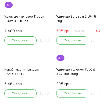
хит
Удилище карповое Trogon
Удилище Spry spin 2.10m 5-
3,30m 3,5Lb 3ps
20g
1 400
грн.
595
грн.
700
грн.
-15%
Уведомить
Уведомить
хит
Кораблик для прикорки
Удилище телескоп Fat Cat
SAM'S FISH 2
3.6м 100-300g
6 484
грн.
395
грн.
Уведомить
Уведомить