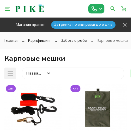
Затримка по відправці до 5 днів
Магазин працює
Главная
Карпфишинг
Забота о рыбе
Карповые мешки
Карповые мешки
Название
хит
хит
покупателей