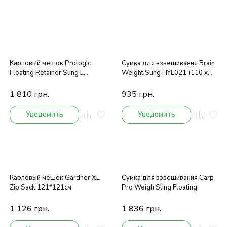
Карповый мешок Prologic
Сумка для взвешивания Brain
Floating Retainer Sling L
Weight Sling HYL021 (110 x
(120cmх55cm)
50cm)
1 810
грн.
935
грн.
Уведомить
Уведомить
Карповый мешок Gardner XL
Сумка для взвешивания Carp
Zip Sack 121*121см
Pro Weigh Sling Floating
1 126
грн.
1 836
грн.