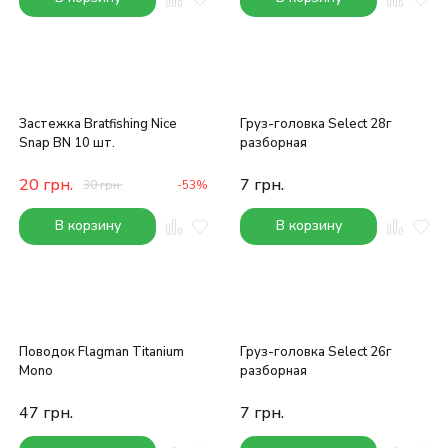
Застежка Bratfishing Nice
Груз-головка Select 28г
Snap BN 10 шт.
разборная
20
грн.
7
грн.
30
грн.
-53%
В корзину
В корзину
Поводок Flagman Titanium
Груз-головка Select 26г
Mono
разборная
47
грн.
7
грн.