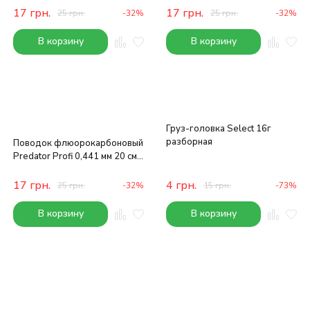
17
грн.
17
грн.
25
грн.
-32%
25
грн.
-32%
В корзину
В корзину
Груз-головка Select 16г
разборная
Поводок флюорокарбоновый
Predator Profi 0,441 мм 20 см
9 кг
17
грн.
4
грн.
25
грн.
-32%
15
грн.
-73%
В корзину
В корзину