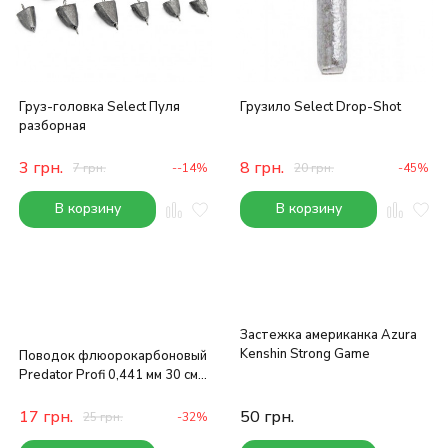
Груз-головка Select Пуля
Грузило Select Drop-Shot
разборная
3
грн.
8
грн.
7
грн.
--14%
20
грн.
-45%
В корзину
В корзину
Застежка американка Azura
Kenshin Strong Game
Поводок флюорокарбоновый
Predator Profi 0,441 мм 30 см
9 кг
17
грн.
50
грн.
25
грн.
-32%