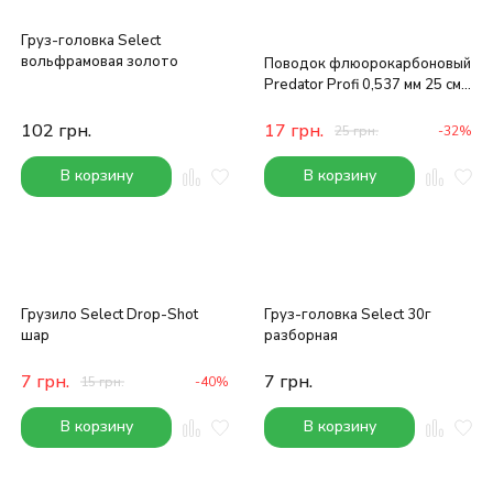
Груз-головка Select
вольфрамовая золото
Поводок флюорокарбоновый
Predator Profi 0,537 мм 25 см
14 кг
102
грн.
17
грн.
25
грн.
-32%
В корзину
В корзину
Грузило Select Drop-Shot
Груз-головка Select 30г
шар
разборная
7
грн.
7
грн.
15
грн.
-40%
В корзину
В корзину