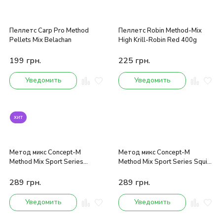
Пеллетс Carp Pro Method
Пеллетс Robin Method-Mix
Pellets Mix Belachan
High Krill-Robin Red 400g
199
грн.
225
грн.
Уведомить
Уведомить
хит
Метод микс Concept-M
Метод микс Concept-M
Method Mix Sport Series
Method Mix Sport Series Squid
Spises 0.6kg
0.6kg
289
грн.
289
грн.
Уведомить
Уведомить