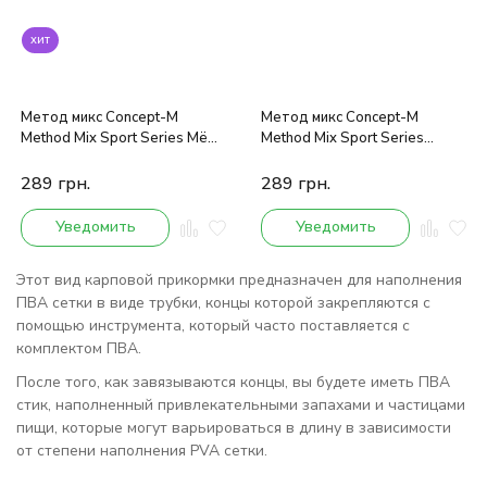
хит
Метод микс Concept-M
Метод микс Concept-M
Method Mix Sport Series Мёд-
Method Mix Sport Series
Ананас 0.6kg
Клубника 0.6kg
289
грн.
289
грн.
Уведомить
Уведомить
Этот вид карповой прикормки предназначен для наполнения
ПВА сетки в виде трубки, концы которой закрепляются с
помощью инструмента, который часто поставляется с
комплектом ПВА.
После того, как завязываются концы, вы будете иметь ПВА
стик, наполненный привлекательными запахами и частицами
пищи, которые могут варьироваться в длину в зависимости
от степени наполнения PVA сетки.