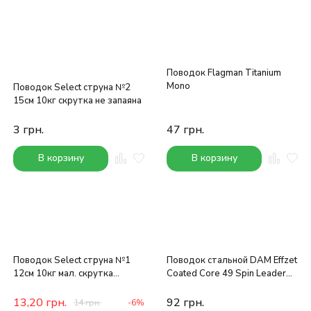
Поводок Flagman Titanium
Mono
Поводок Select струна №2
15см 10кг скрутка не запаяна
3
грн.
47
грн.
В корзину
В корзину
Поводок Select струна №1
Поводок стальной DAM Effzet
12см 10кг мал. скрутка
Coated Core 49 Spin Leader
запаяна (2шт/упак)
40cm 2шт
13,20
грн.
92
грн.
14
грн.
-6%