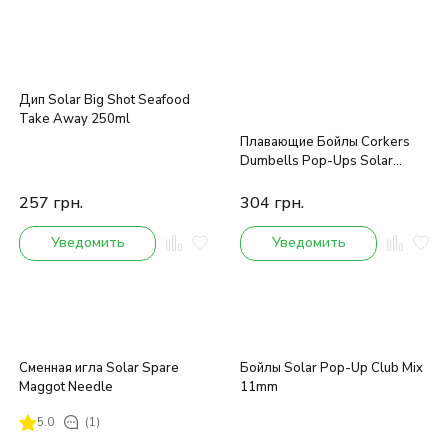
Дип Solar Big Shot Seafood
Take Away 250ml
Плавающие Бойлы Corkers
Dumbells Pop-Ups Solar
PINEAPPLE & N-BUTYRIC
ACID 12-14mm
257
грн.
304
грн.
Уведомить
Уведомить
Сменная игла Solar Spare
Бойлы Solar Pop-Up Club Mix
Maggot Needle
11mm
5.0
(1)