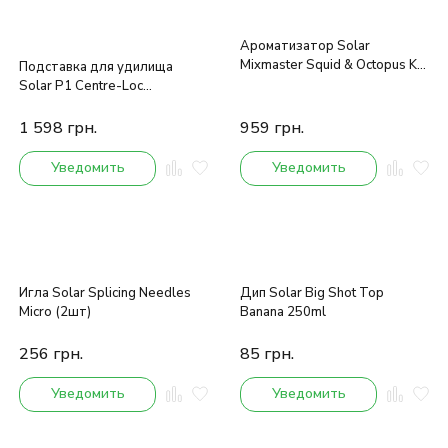
Ароматизатор Solar
Mixmaster Squid & Octopus Koi
Подставка для удилища
Rearer 100мл
Solar P1 Centre-Loc
Adjustable Back Rest Standard
1 598
грн.
959
грн.
Уведомить
Уведомить
Игла Solar Splicing Needles
Дип Solar Big Shot Top
Micro (2шт)
Banana 250ml
256
грн.
85
грн.
Уведомить
Уведомить