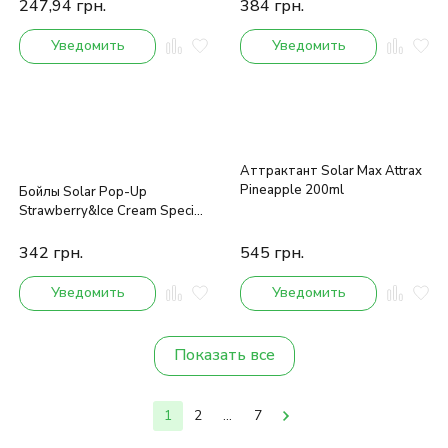
247,94
грн.
384
грн.
Уведомить
Уведомить
Аттрактант Solar Max Attrax
Pineapple 200ml
Бойлы Solar Pop-Up
Strawberry&Ice Cream Special
14mm red&white
342
грн.
545
грн.
Уведомить
Уведомить
Показать все
1
2
...
7