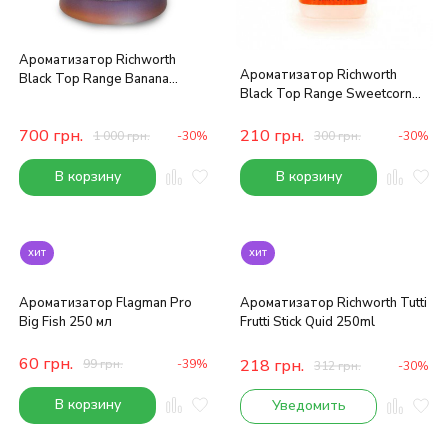
Ароматизатор Richworth
Ароматизатор Richworth
Black Top Range Banana
Black Top Range Sweetcorn
Toffee 250ml
Flavour 50ml
700
грн.
210
грн.
1 000
грн.
-30%
300
грн.
-30%
В корзину
В корзину
хит
хит
Ароматизатор Flagman Pro
Ароматизатор Richworth Tutti
Big Fish 250 мл
Frutti Stick Quid 250ml
60
грн.
218
грн.
99
грн.
-39%
312
грн.
-30%
В корзину
Уведомить