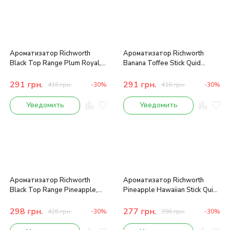
Ароматизатор Richworth
Ароматизатор Richworth
Black Top Range Plum Royal,
Banana Toffee Stick Quid
50 ml
250ml
291
грн.
291
грн.
416
грн.
-30%
416
грн.
-30%
Уведомить
Уведомить
Ароматизатор Richworth
Ароматизатор Richworth
Black Top Range Pineapple,
Pineapple Hawaiian Stick Quid
50 ml
250ml
298
грн.
277
грн.
426
грн.
-30%
396
грн.
-30%