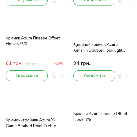
Крючки Azura Finesse Offset
Hook №3/0
Двойной крючок Azura
Kenshin Double Hook light
series №2 8шт
61
грн.
94
грн.
81
грн.
-25%
Уведомить
Уведомить
Крючки Azura Finesse Offset
Hook №6
Крючок-тройник Azura X-
Game Beaked Point Treble
Hook