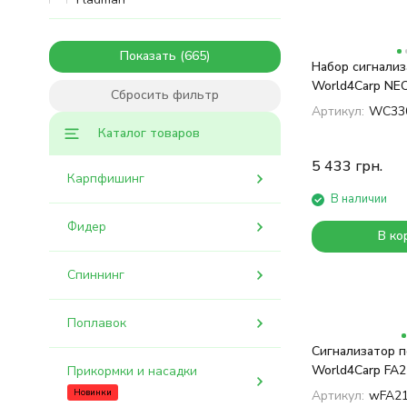
Forrest
Fox
Показать
Gardner
Набор сигнали
Golden Catch
World4Carp NE
Сбросить фильтр
Carp Expert
Артикул:
WC33
Iron Fish
Каталог товаров
Lineaeffe
Headlamp
5 433
грн.
Карпфишинг
Pike
В наличии
Katran
Interkrill
Фидер
В ко
Nutrabaits
Richworth
Спиннинг
Enterprise Tackle
Gamakatsu
Real Fish
Поплавок
Rocket Baits
Сигнализатор п
Energofish
World4Carp FA2
Прикормки и насадки
Norfin
Новинки
Артикул:
wFA21
Fishing Roi