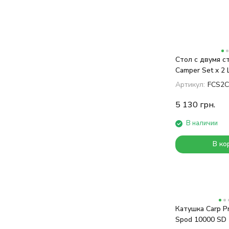
KOOS
Стол с двумя ст
Camper Set x 2
Series Green
Артикул:
FCS2C
5 130
грн.
В наличии
В ко
Катушка Carp Pr
Spod 10000 SD