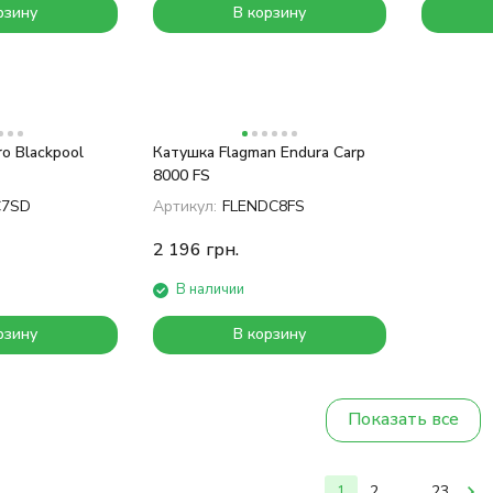
рзину
В корзину
o Blackpool
Катушка Flagman Endura Carp
8000 FS
C7SD
Артикул:
FLENDC8FS
2 196
грн.
В наличии
рзину
В корзину
Показать все
1
2
...
23