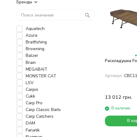
Бренды
Aquatech
Azura
Bratfishing
Browning
Balzer
Раскладушка Fo
Brain
MEGABAIT
Артикул:
CBC1
MONSTER CAT
LSV
Carpio
Cukk
13 012
грн.
Carp Pro
В наличии
Carp Classic Baits
Carp Catchers
В ко
DAM
Fanatik
Flagman