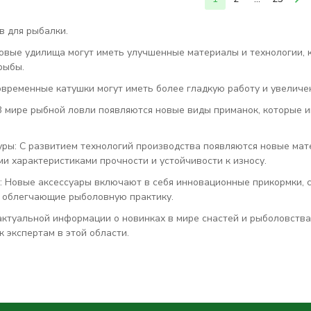
в для рыбалки.
овые удилища могут иметь улучшенные материалы и технологии, к
рыбы.
овременные катушки могут иметь более гладкую работу и увеличе
В мире рыбной ловли появляются новые виды приманок, которые 
уры: С развитием технологий производства появляются новые мат
и характеристиками прочности и устойчивости к износу.
: Новые аксессуары включают в себя инновационные прикормки, с
, облегчающие рыболовную практику.
актуальной информации о новинках в мире снастей и рыболовства
к экспертам в этой области.