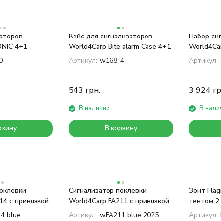
заторов
Кейс для сигнализаторов
Набор си
ONIC 4+1
World4Carp Bite alarm Case 4+1
World4Car
0
Артикул:
w168-4
Артикул:
543
грн.
3 924
гр
В наличии
В нали
рзину
В корзину
оклевки
Сигнализатор поклевки
Зонт Flag
14 с привязкой
World4Carp FA211 с привязкой
тентом 2
4 blue
Артикул:
wFA211 blue 2025
Артикул: