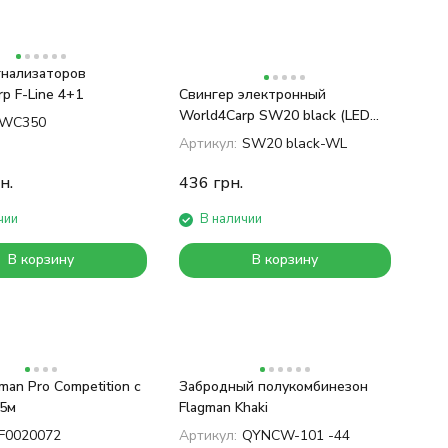
гнализаторов
p F-Line 4+1
Свингер электронный
World4Carp SW20 black (LED
WC350
White)
Артикул:
SW20 black-WL
н.
436
грн.
чии
В наличии
В корзину
В корзину
man Pro Competition с
Забродный полукомбинезон
.5м
Flagman Khaki
F0020072
Артикул:
QYNCW-101 -44