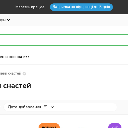
Затримка по відправці до 5 днів
Магазин працює
нды
ен и возврат
нки снастей
 снастей
:
Дата добавления
новинка
хит