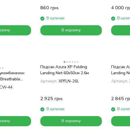
860
грн.
4 000
гр
В наличии
В нали
рзину
В корзину
Подсак Azura XP Folding
Подсак Az
укомбинезон
Landing Net 60x50см 2.6м
Landing N
 Breathable
Артикул:
XPFLN-26L
Артикул:
st Wader
CW-44
2 925
грн.
2 845
гр
В наличии
В нали
рзину
В корзину