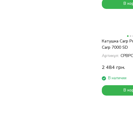
В ко
Катушка Carp Pr
Carp 7000 SD
Артикул:
CPBP
2 484
грн.
В наличии
В ко