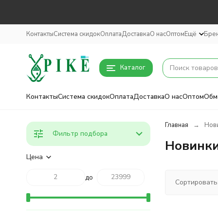
Контакты
Система скидок
Оплата
Доставка
О нас
Оптом
Ещё
Бре
Каталог
Контакты
Система скидок
Оплата
Доставка
О нас
Оптом
Обм
Главная
Нови
Фильтр подбора
Новинки
Цена
до
Сортировать