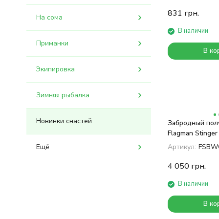
Korda
831
грн.
На сома
Maver
Mepps
В наличии
Mad Carp
Приманки
Solar tackle
В ко
Stonfo
Экипировка
Manns
Ryobi
Select
Зимняя рыбалка
Технокарп
Owner
Новинки снастей
Забродный пол
UKRSPIN
Flagman Stinger
Фішка
Waterproof Che
Ещё
Артикул:
FSBW
Orange
World4Carp
4 050
грн.
Condor
Robin
В наличии
XUFEX
Sams Fish
В ко
Kamasaki