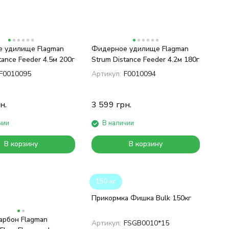
 удилище Flagman
Фидерное удилище Flagman
tance Feeder 4.5м 200г
Strum Distance Feeder 4.2м 180г
F0010095
Артикул:
F0010094
н.
3 599
грн.
чии
В наличии
В корзину
В корзину
150 кг
Прикормка Фишка Bulk 150кг
рбон Flagman
Артикул:
FSGB0010*15