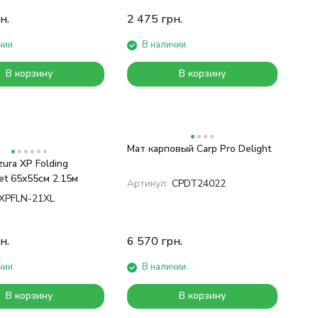
н.
2 475
грн.
чии
В наличии
В корзину
В корзину
Мат карповый Carp Pro Delight
ura XP Folding
et 65x55см 2.15м
Артикул:
CPDT24022
XPFLN-21XL
н.
6 570
грн.
чии
В наличии
В корзину
В корзину