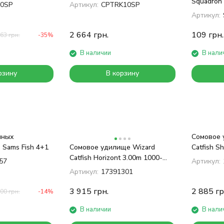
Squadron 
0SP
Артикул:
CPTRK10SP
Line 50m
Артикул:
2 664
грн.
109
грн.
663
грн.
-35%
В наличии
В нали
рзину
В корзину
нных
Сомовое 
 Sams Fish 4+1
Сомовое удилище Wizard
Catfish S
Catfish Horizont 3.00m 1000-
57
Артикул:
1300g​
Артикул:
17391301
3 915
грн.
2 885
гр
600
грн.
-14%
В наличии
В нали