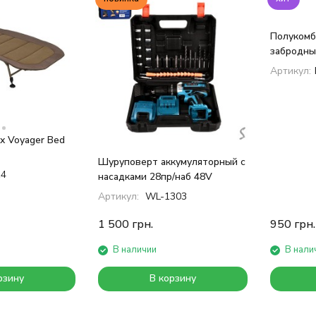
покупателей
Полукомб
забродны
Артикул:
x Voyager Bed
Шуруповерт аккумуляторный с
14
насадками 28пр/наб 48V
Артикул:
WL-1303
1 500
грн.
950
грн.
В наличии
В нали
рзину
В корзину