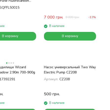
Flow Fluorocarbon
SQFFL50015
7 000
грн.
8 000
грн.
-13%
чии
В наличии
В корзину
В корзину
удилище Wizard
Насос универсальный Two Way
hadow 2.90m 700-900g
Electric Pump CZ208
17392291
Артикул:
CZ208
н.
500
грн.
чии
В наличии