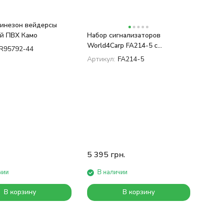
инезон вейдерсы
й ПВХ Камо
Набор сигнализаторов
World4Carp FA214-5 с
R95792-44
пейджером
Артикул:
FA214-5
5 395
грн.
чии
В наличии
В корзину
В корзину