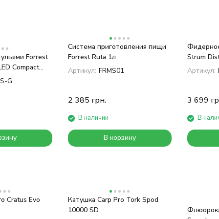
Система приготовления пищи
Фидерное
ульями Forrest
Forrest Ruta 1л
Strum Dis
 LED Compact
Артикул:
FRMS01
Артикул:
S-G
2 385
грн.
3 699
гр
В наличии
В нали
рзину
В корзину
o Cratus Evo
Катушка Carp Pro Tork Spod
10000 SD
Флюорока