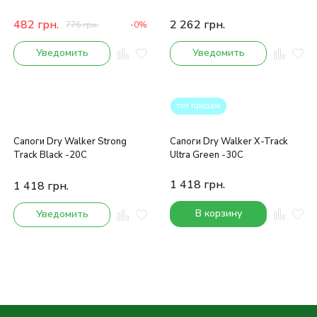
-40С
482
грн.
2 262
грн.
776
грн.
-0%
Уведомить
Уведомить
топ продаж
Сапоги Dry Walker Strong
Сапоги Dry Walker X-Track
Track Black -20С
Ultra Green -30С
1 418
грн.
1 418
грн.
В корзину
Уведомить