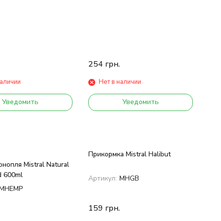
254
грн.
наличии
Нет в наличии
Уведомить
Уведомить
Прикормка Mistral Halibut
онопля Mistral Natural
 600ml
Артикул:
MHGB
MHEMP
159
грн.