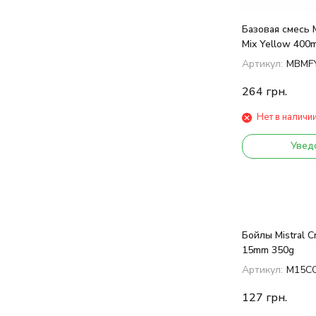
Базовая смесь M
Mix Yellow 400m
Артикул:
MBMF
264
грн.
Нет в наличи
Увед
Бойлы Mistral C
15mm 350g
Артикул:
M15C
127
грн.