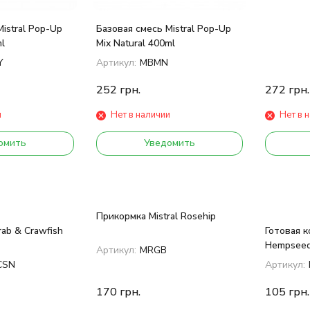
istral Pop-Up
Базовая смесь Mistral Pop-Up
l
Mix Natural 400ml
Y
Артикул:
MBMN
252
грн.
272
грн.
и
Нет в наличии
Нет в 
омить
Уведомить
Прикормка Mistral Rosehip
rab & Crawfish
Готовая к
Hempseed
Артикул:
MRGB
CSN
Артикул:
170
грн.
105
грн.