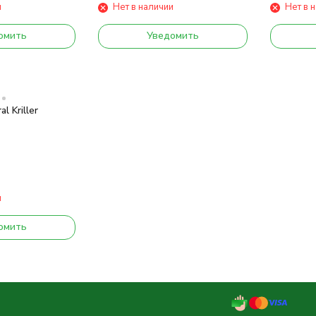
и
Нет в наличии
Нет в 
омить
Уведомить
l Kriller
и
омить