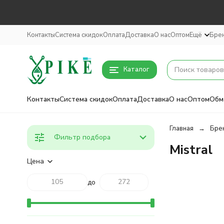
Контакты
Система скидок
Оплата
Доставка
О нас
Оптом
Ещё
Бре
Каталог
Контакты
Система скидок
Оплата
Доставка
О нас
Оптом
Обм
Главная
Бре
Фильтр подбора
Mistral
Цена
до