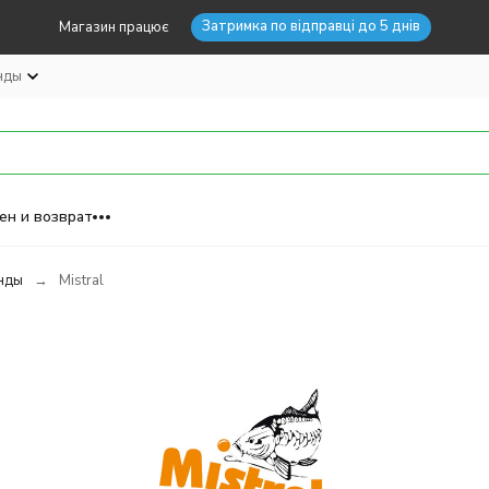
Затримка по відправці до 5 днів
Магазин працює
нды
ен и возврат
нды
Mistral