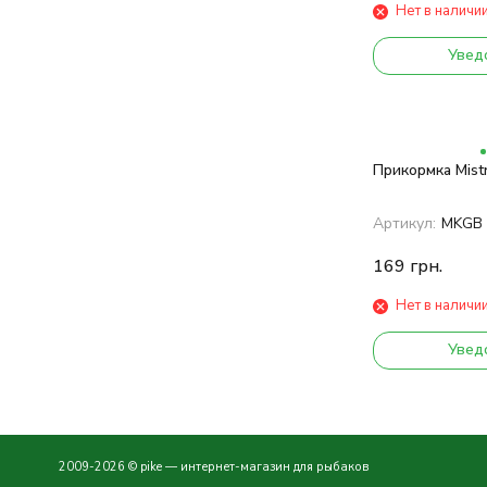
Нет в наличи
Увед
Прикормка Mistra
Артикул:
MKGB
169
грн.
Нет в наличи
Увед
2009-2026 © pike — интернет-магазин для рыбаков