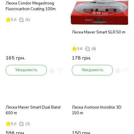
Леска Condor Megastrong
Fluorocarbon Coating 100m
5.0
(5)
Леска Maver Smart SLR 50 m
3.6
(8)
165
грн.
178
грн.
Уведомить
Уведомить
Леска Maver Smart Dual Band
Леска Asmoon Invisible 3D
600 m
150 m
5.0
(3)
598
грн.
150
грн.