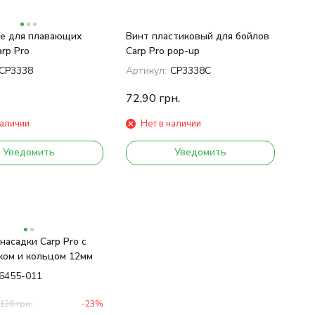
е для плавающих
Винт пластиковый для бойлов
rp Pro
Carp Pro pop-up
CP3338
Артикул:
CP3338C
72,90
грн.
наличии
Нет в наличии
Уведомить
Уведомить
насадки Carp Pro с
ом и кольцом 12мм
6455-011
126
грн.
-23%