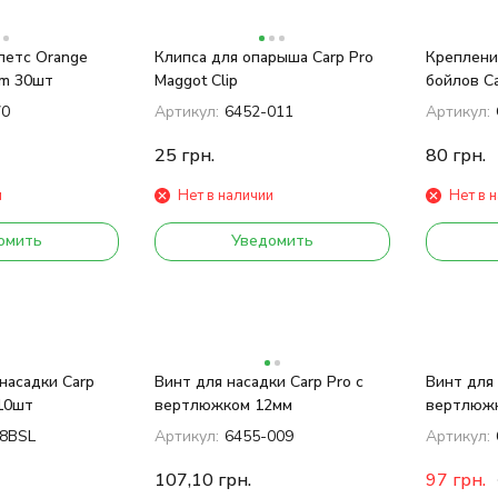
летс Orange
Клипса для опарыша Carp Pro
Креплени
mm 30шт
Maggot Clip
бойлов Ca
70
Артикул:
6452-011
Артикул:
25
грн.
80
грн.
и
Нет в наличии
Нет в 
омить
Уведомить
насадки Carp
Винт для насадки Carp Pro с
Винт для 
 10шт
вертлюжком 12мм
вертлюжк
8BSL
Артикул:
6455-009
Артикул:
107,10
грн.
97
грн.