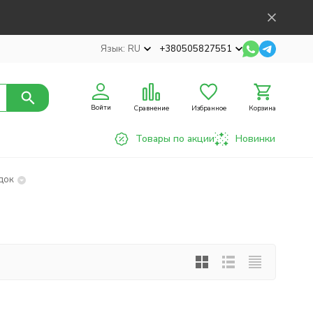
Язык:
RU
+380505827551
Войти
Сравнение
Избранное
Корзина
Товары по акции
Новинки
док