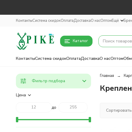
Контакты
Система скидок
Оплата
Доставка
О нас
Оптом
Ещё
Бре
Каталог
Контакты
Система скидок
Оплата
Доставка
О нас
Оптом
Обм
Главная
Кар
Фильтр подбора
Креплен
Цена
до
Сортировать