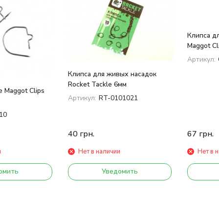
покупателей
Клипса д
Maggot Cl
Артикул:
Клипса для живых насадок
Rocket Tackle 6мм
e Maggot Clips
Артикул:
RT-0101021
10
40
грн.
67
грн.
и
Нет в наличии
Нет в 
омить
Уведомить