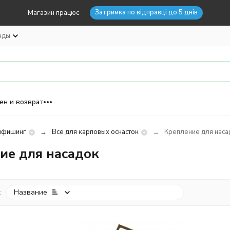
Затримка по відправці до 5 днів
Магазин працює
нды
ен и возврат
пфишинг
Все для карповых оснасток
Крепление для наса
ие для насадок
:
Название