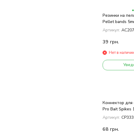
Резинки на пел
Pellet bands 5
Артикул:
AC20
39
грн.
Нет в наличи
Увед
Коннектор для 
Pro Bait Spikes
Артикул:
CP333
68
грн.