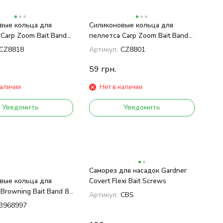
вые кольца для
Силиконовые кольца для
Carp Zoom Bait Band
пеллетса Carp Zoom Bait Band
small
CZ8818
Артикул:
CZ8801
59
грн.
наличии
Нет в наличии
Уведомить
Уведомить
Саморез для насадок Gardner
вые кольца для
Covert Flexi Bait Screws
Browning Bait Band 8-
Артикул:
CBS
3968997