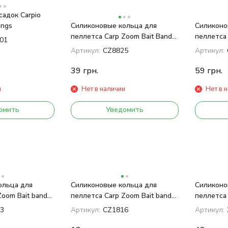
садок Carpio
ings
Силиконовые кольца для
Силиконо
пеллетса Carp Zoom Bait Band
пеллетса 
01
large
middle
Артикул:
CZ8825
Артикул:
39
грн.
59
грн.
и
Нет в наличии
Нет в 
омить
Уведомить
ольца для
Силиконовые кольца для
Силиконо
Zoom Bait bands
пеллетса Carp Zoom Bait bands
пеллетса 
7 mm (30 pcs)
12mm
3
Артикул:
CZ1816
Артикул: