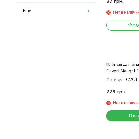
39
грн.
Ещё
Нет в наличи
Увед
Клипсы для оп
Covert Maggot C
Артикул:
CMC1
229
грн.
Нет в наличи
В ко