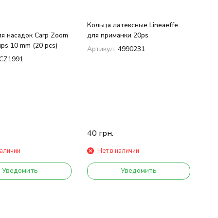
Кольца латексные Lineaeffe
ля насадок Carp Zoom
для приманки 20ps
ips 10 mm (20 pcs)
Артикул:
4990231
CZ1991
40
грн.
наличии
Нет в наличии
Уведомить
Уведомить