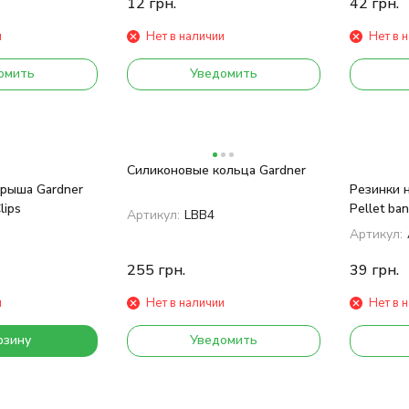
12
грн.
42
грн.
и
Нет в наличии
Нет в 
омить
Уведомить
Силиконовые кольца Gardner
арыша Gardner
Резинки 
lips
Pellet b
Артикул:
LBB4
Артикул:
255
грн.
39
грн.
и
Нет в наличии
Нет в 
рзину
Уведомить