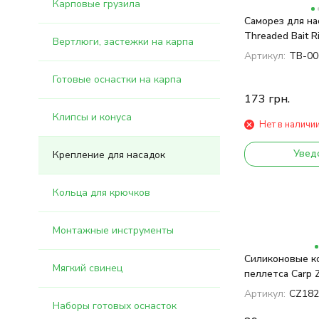
Карповые грузила
Саморез для на
Threaded Bait R
Вертлюги, застежки на карпа
Артикул:
TB-00
Готовые оснастки на карпа
173
грн.
Клипсы и конуса
Нет в наличи
Увед
Крепление для насадок
Кольца для крючков
Монтажные инструменты
Силиконовые к
Мягкий свинец
пеллетса Carp 
10 mm (30 pcs)
Артикул:
CZ182
Наборы готовых оснасток