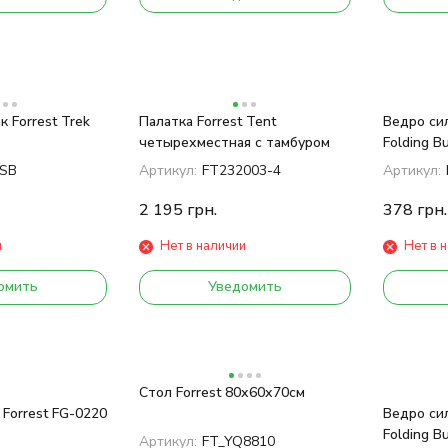
 Forrest Trek
Палатка Forrest Tent
Ведро сил
четырехместная с тамбуром
Folding B
0SB
Артикул:
FT232003-4
Артикул:
2 195
грн.
378
грн.
и
Нет в наличии
Нет в 
омить
Уведомить
Стол Forrest 80х60х70см
 Forrest FG-0220
Ведро сил
Folding B
Артикул:
FT_YQ8810