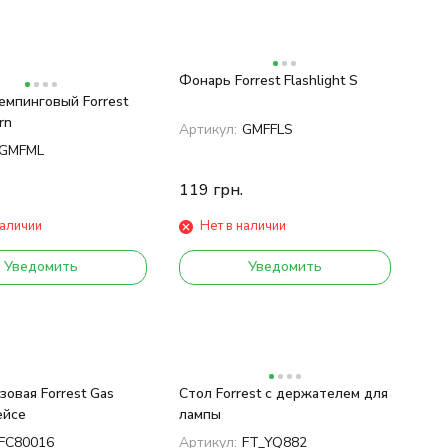
Фонарь Forrest Flashlight S
емпинговый Forrest
rn
Артикул:
GMFFLS
GMFML
119
грн.
наличии
Нет в наличии
Уведомить
Уведомить
зовая Forrest Gas
Стол Forrest с держателем для
ейсе
лампы
FC80016
Артикул:
FT_YQ882