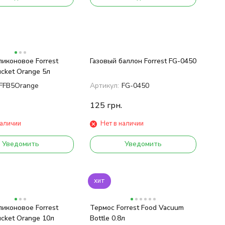
иконовое Forrest
Газовый баллон Forrest FG-0450
ucket Orange 5л
FFB5Orange
Артикул:
FG-0450
125
грн.
наличии
Нет в наличии
Уведомить
Уведомить
хит
иконовое Forrest
Термос Forrest Food Vacuum
ucket Orange 10л
Bottle 0.8л