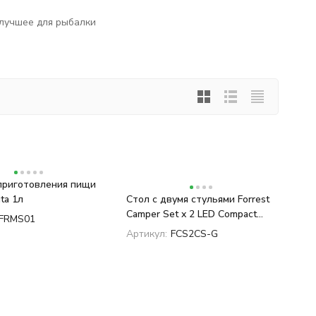
 лучшее для рыбалки
приготовления пищи
ta 1л
Стол с двумя стульями Forrest
Camper Set x 2 LED Compact
FRMS01
Series Green
Артикул:
FCS2CS-G