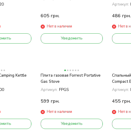
20
Артикул:
605
грн.
486
грн.
и
Нет в наличии
Нет в 
омить
Уведомить
Camping Kettle
Плита газовая Forrest Portative
Спальный
Gas Stove
Compact 
00
Артикул:
FPGS
Артикул:
599
грн.
455
грн.
и
Нет в наличии
Нет в 
омить
Уведомить