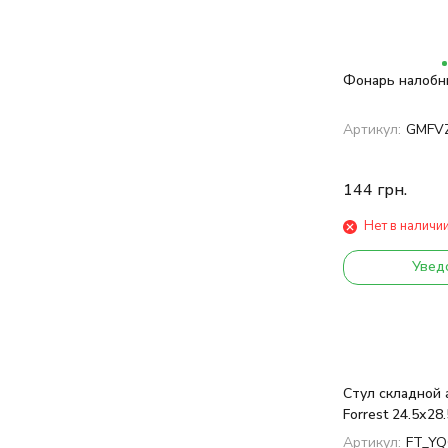
Фонарь налобны
Артикул:
GMFV
144
грн.
Нет в наличи
Увед
Стул складной
Forrest 24.5х28
Артикул:
FT_YQ