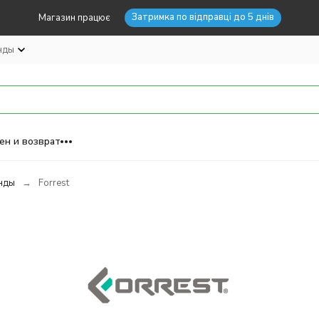
Затримка по відправці до 5 днів
Магазин працює
нды
ен и возврат
нды
Forrest