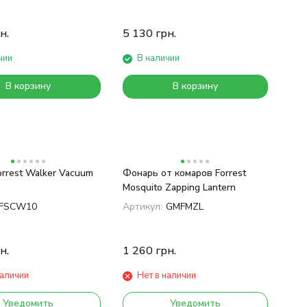
н.
5 130
грн.
чии
В наличии
В корзину
В корзину
rrest Walker Vacuum
Фонарь от комаров Forrest
Mosquito Zapping Lantern
FSCW10
Артикул:
GMFMZL
н.
1 260
грн.
наличии
Нет в наличии
Уведомить
Уведомить