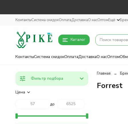
Контакты
Система скидок
Оплата
Доставка
О нас
Оптом
Ещё
Бре
Каталог
Контакты
Система скидок
Оплата
Доставка
О нас
Оптом
Обм
Главная
Бре
Фильтр подбора
Forrest
Цена
до