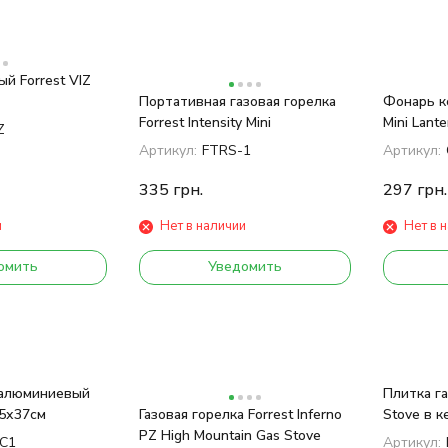
й Forrest VIZ
Портативная газовая горелка
Фонарь к
Forrest Intensity Mini
Mini Lante
Z
Артикул:
FTRS-1
Артикул:
335
грн.
297
грн.
и
Нет в наличии
Нет в 
омить
Уведомить
 алюминиевый
Плитка га
.5х37см
Газовая горелка Forrest Inferno
Stove в к
PZ High Mountain Gas Stove
C1
Артикул: