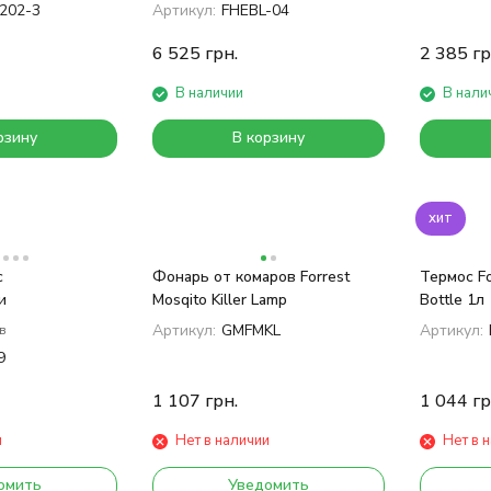
202-3
Артикул:
FHEBL-04
6 525
грн.
2 385
гр
В наличии
В нали
рзину
В корзину
хит
с
Фонарь от комаров Forrest
Термос Fo
и
Mosqito Killer Lamp
Bottle 1л
Артикул:
GMFMKL
Артикул:
в
9
1 107
грн.
1 044
гр
и
Нет в наличии
Нет в 
омить
Уведомить