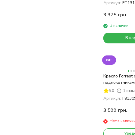
Артикул:
FT131
3 375
грн.
В наличии
В ко
хит
Кресло Forrest 
подлокотникам
5.0
1 отзы
Артикул:
F9130
3 599
грн.
Нет в наличи
Увед