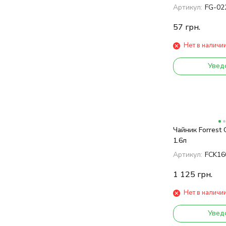
Артикул:
FG-02
57
грн.
Нет в наличи
Увед
Чайник Forrest 
1.6л
Артикул:
FCK16
1 125
грн.
Нет в наличи
Увед