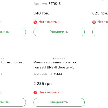
Артикул:
FTRS-6
940
грн.
625
грн.
и
Нет в наличии
Нет в 
омить
Уведомить
Forrest Forrest
Мультитопливная горелка
Forrest FBRS-8 Booster+1
3
Артикул:
FTRSM-8
2 295
грн.
и
Нет в наличии
омить
Уведомить