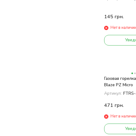
145
грн.
Нет в наличи
Увед
Газовая горелка 
Blaze PZ Micro
Артикул:
FTRS-
471
грн.
Нет в наличи
Увед