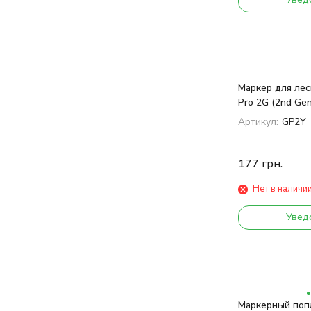
Маркер для лес
Pro 2G (2nd Gen
Артикул:
GP2Y
177
грн.
Нет в наличи
Увед
Маркерный попл