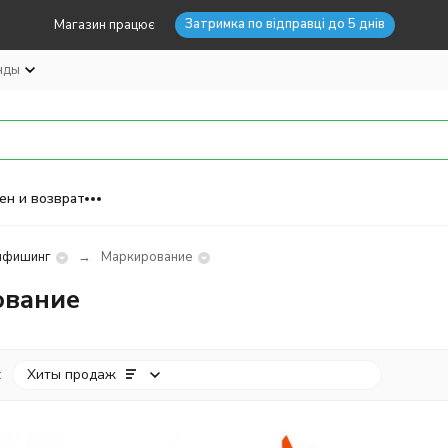
Затримка по відправці до 5 днів
Магазин працює
нды
ен и возврат
пфишинг
Маркирование
ование
:
Хиты продаж