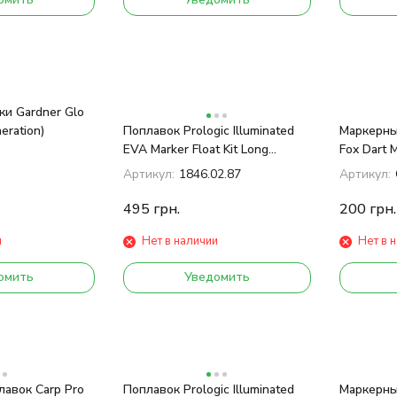
ки Gardner Glo
eration)
Поплавок Prologic Illuminated
Маркерны
EVA Marker Float Kit Long
Fox Dart 
Distance
Артикул:
1846.02.87
Артикул:
495
грн.
200
грн.
и
Нет в наличии
Нет в 
омить
Уведомить
авок Carp Pro
Поплавок Prologic Illuminated
Маркерны