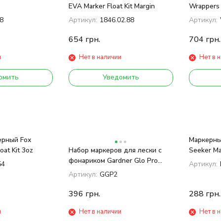
EVA Marker Float Kit Margin
Wrappers 
8
Артикул:
1846.02.88
Артикул:
654
грн.
704
грн.
и
Нет в наличии
Нет в 
омить
Уведомить
ерный Fox
Маркерны
oat Kit 3oz
Набор маркеров для лески с
Seeker Ma
фонариком Gardner Glo Pro
54
Артикул:
Twin Pack Luminous
Артикул:
GGP2
396
грн.
288
грн.
и
Нет в наличии
Нет в 