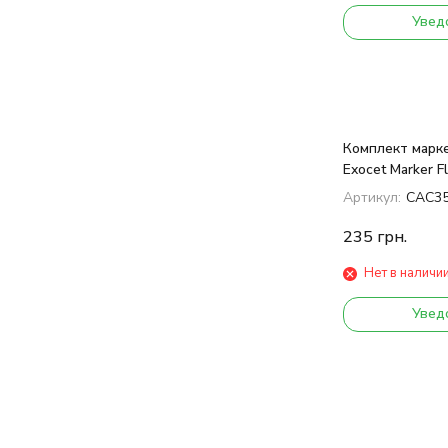
Увед
Комплект марк
Exocet Marker Fl
Артикул:
CAC3
235
грн.
Нет в наличи
Увед