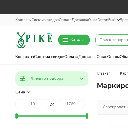
Контакты
Система скидок
Оплата
Доставка
О нас
Оптом
Ещё
Бре
Каталог
Контакты
Система скидок
Оплата
Доставка
О нас
Оптом
Обм
Главная
Кар
Фильтр подбора
Маркир
Цена
до
Сортировать