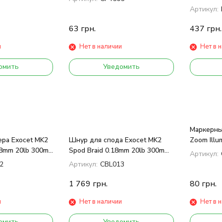
Standard 
Артикул:
63
грн.
437
грн.
и
Нет в наличии
Нет в 
омить
Уведомить
Маркерны
ра Exocet MK2
Шнур для спода Exocet MK2
Zoom Illum
18mm 20lb 300m
Spod Braid 0.18mm 20lb 300m
Артикул:
Yellow
2
Артикул:
CBL013
1 769
грн.
80
грн.
и
Нет в наличии
Нет в 
омить
Уведомить