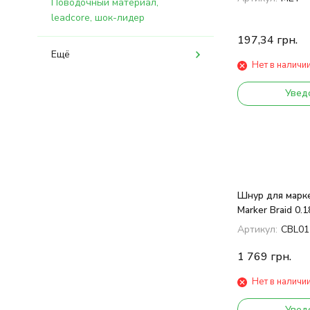
Поводочный материал,
leadcore, шок-лидер
197,34
грн.
Ещё
Нет в наличи
Увед
Шнур для марке
Marker Braid 0.
Green
Артикул:
CBL01
1 769
грн.
Нет в наличи
Увед