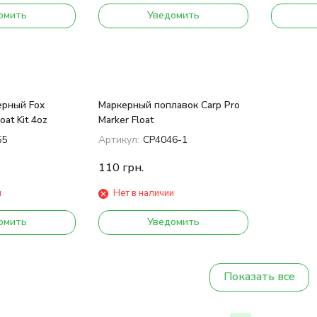
омить
Уведомить
ерный Fox
Маркерный поплавок Carp Pro
oat Kit 4oz
Marker Float
55
Артикул:
CP4046-1
110
грн.
и
Нет в наличии
омить
Уведомить
Показать все