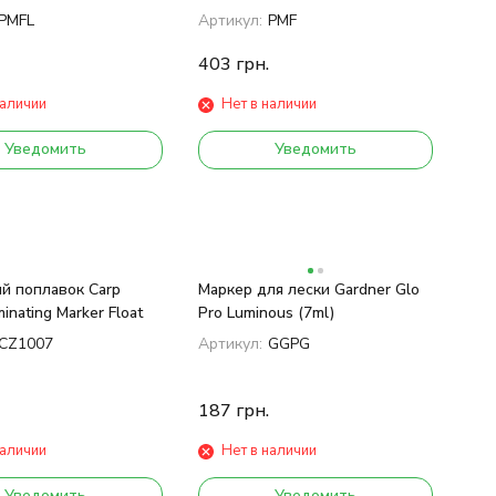
Large
Standard
PMFL
Артикул:
PMF
403
грн.
наличии
Нет в наличии
Уведомить
Уведомить
й поплавок Carp
Маркер для лески Gardner Glo
inating Marker Float
Pro Luminous (7ml)
CZ1007
Артикул:
GGPG
187
грн.
наличии
Нет в наличии
Уведомить
Уведомить