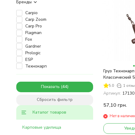
Бренды
Carpio
Carp Zoom
Carp Pro
Flagman
Fox
Gardner
Prologic
ESP
Технокарп
Груз Технокарп
Классический 5
5.0
1 отзы
Показать
Артикул:
17130
Сбросить фильтр
57,10
грн.
Каталог товаров
Нет в наличи
Карповые удилища
Увед