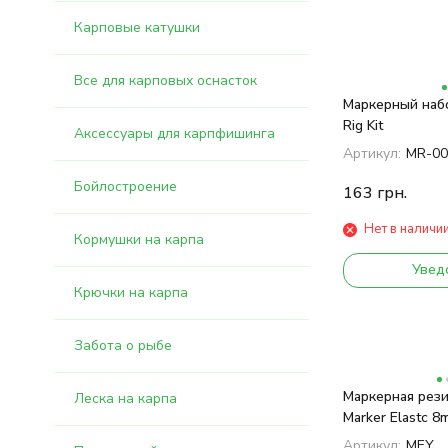
Карповые катушки
Все для карповых оснасток
Маркерный набо
Rіg Kit
Аксессуары для карпфишинга
Артикул:
MR-00
Бойлостроение
163
грн.
Нет в наличи
Кормушки на карпа
Увед
Крючки на карпа
Забота о рыбе
Маркерная рези
Леска на карпа
Marker Elastc 8
Артикул:
MEY