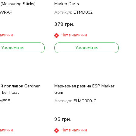
(Measuring Sticks)
Marker Darts
WRAP
Артикул:
ETMD002
378
грн.
наличии
Нет в наличии
Уведомить
Уведомить
й поплавок Gardner
Маркерная резина ESP Marker
rker Float
Gum
MFSE
Артикул:
ELMG000-G
95
грн.
наличии
Нет в наличии