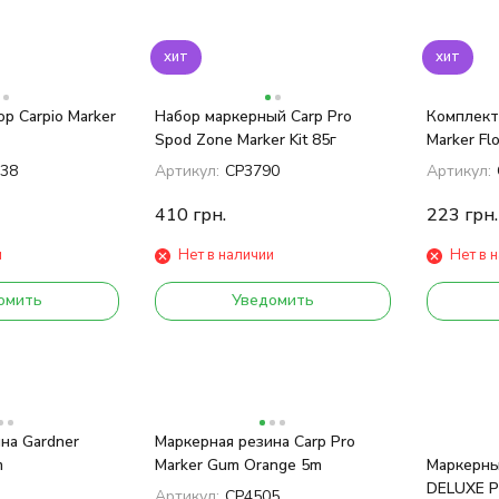
хит
хит
р Carpio Marker
Набор маркерный Carp Pro
Комплект
Spod Zone Marker Kit 85г
Marker Flo
38
Артикул:
CP3790
Артикул:
410
грн.
223
грн.
и
Нет в наличии
Нет в 
омить
Уведомить
на Gardner
Маркерная резина Carp Pro
m
Marker Gum Orange 5m
Маркерны
DELUXE P
Артикул:
CP4505