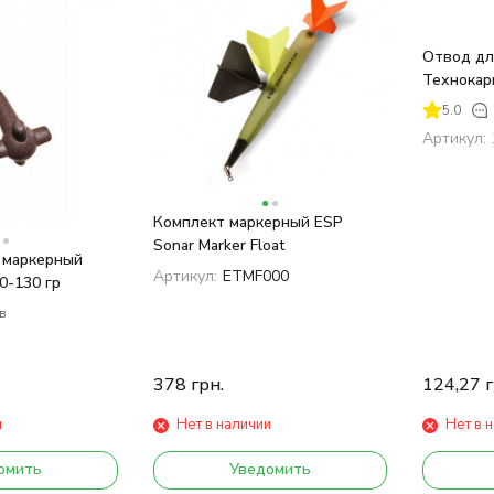
Отвод дл
покупателей
Технокар
5.0
Артикул:
Комплект маркерный ESP
Sonar Marker Float
 маркерный
Артикул:
ETMF000
0-130 гр
в
378
грн.
124,27
г
и
Нет в наличии
Нет в 
омить
Уведомить