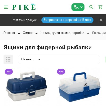
Затримка по відправці до 5 днів
Магазин працює
Главная
Фидер
Чехлы, сумки, ящики, коробки
Ящики дл
Ящики для фидерной рыбалки
Название
хит
хит
покупателей